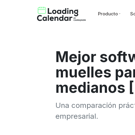
Producto
So
Mejor soft
muelles pa
medianos 
Una comparación práct
empresarial.