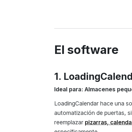
El software
1. LoadingCalen
Ideal para: Almacenes pequ
LoadingCalendar hace una sola
automatización de puertas, s
reemplazar
pizarras, calend
específicamente.