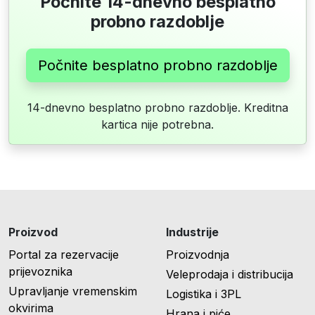
Počnite 14-dnevno besplatno
probno razdoblje
Počnite besplatno probno razdoblje
14-dnevno besplatno probno razdoblje. Kreditna
kartica nije potrebna.
Proizvod
Industrije
Portal za rezervacije
Proizvodnja
prijevoznika
Veleprodaja i distribucija
Upravljanje vremenskim
Logistika i 3PL
okvirima
Hrana i piće