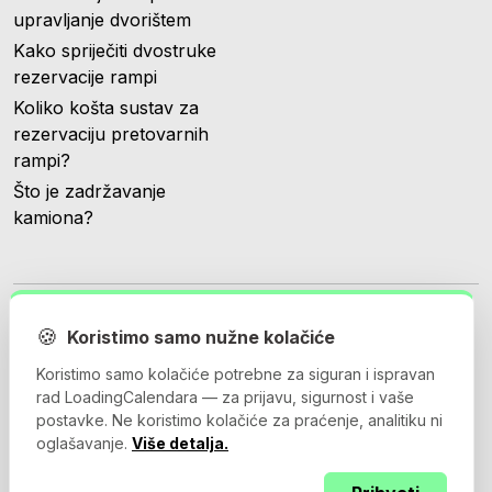
upravljanje dvorištem
Kako spriječiti dvostruke
rezervacije rampi
Koliko košta sustav za
rezervaciju pretovarnih
rampi?
Što je zadržavanje
kamiona?
🍪
Koristimo samo nužne kolačiće
Koristimo samo kolačiće potrebne za siguran i ispravan
© 2026 Loadingcalendar.com. Sva prava pridržana.
rad LoadingCalendara — za prijavu, sigurnost i vaše
postavke. Ne koristimo kolačiće za praćenje, analitiku ni
oglašavanje.
Više detalja.
Uvjeti korištenja
Pravila privatnosti
Ugovor o obradi