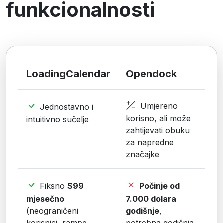
funkcionalnosti
LoadingCalendar
Opendock
Umjereno
Jednostavno i
korisno, ali može
intuitivno sučelje
zahtijevati obuku
za napredne
značajke
Fiksno
$99
Počinje od
mjesečno
7.000 dolara
(neograničeni
godišnje
,
korisnici, rampe,
potrebna godišnja