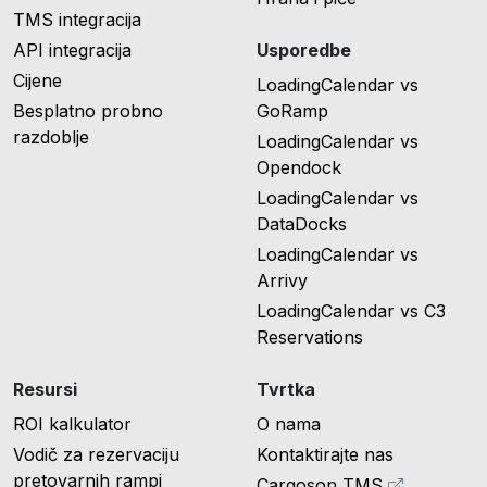
TMS integracija
API integracija
Usporedbe
Cijene
LoadingCalendar vs
Besplatno probno
GoRamp
razdoblje
LoadingCalendar vs
Opendock
LoadingCalendar vs
DataDocks
LoadingCalendar vs
Arrivy
LoadingCalendar vs C3
Reservations
Resursi
Tvrtka
ROI kalkulator
O nama
Vodič za rezervaciju
Kontaktirajte nas
pretovarnih rampi
Cargoson TMS