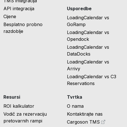
TMS integracija
API integracija
Usporedbe
Cijene
LoadingCalendar vs
Besplatno probno
GoRamp
razdoblje
LoadingCalendar vs
Opendock
LoadingCalendar vs
DataDocks
LoadingCalendar vs
Arrivy
LoadingCalendar vs C3
Reservations
Resursi
Tvrtka
ROI kalkulator
O nama
Vodič za rezervaciju
Kontaktirajte nas
pretovarnih rampi
Cargoson TMS