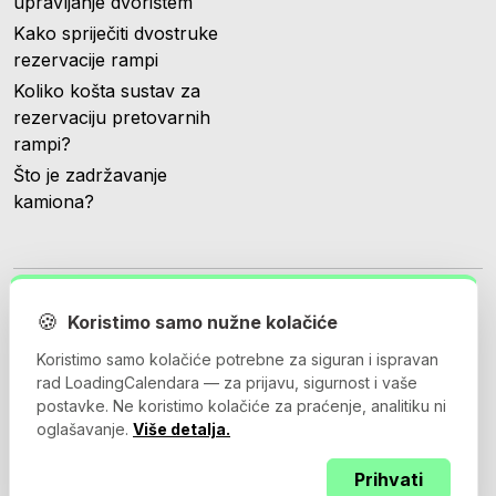
upravljanje dvorištem
Kako spriječiti dvostruke
rezervacije rampi
Koliko košta sustav za
rezervaciju pretovarnih
rampi?
Što je zadržavanje
kamiona?
🍪
Koristimo samo nužne kolačiće
Koristimo samo kolačiće potrebne za siguran i ispravan
© 2026 Loadingcalendar.com. Sva prava pridržana.
rad LoadingCalendara — za prijavu, sigurnost i vaše
postavke. Ne koristimo kolačiće za praćenje, analitiku ni
oglašavanje.
Više detalja.
Uvjeti korištenja
Pravila privatnosti
Ugovor o obradi
Prihvati
podataka