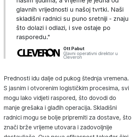
našim ljudima, a vrijeme je jedna od
glavnih vrijednosti u našoj tvrtki. Naši
skladišni radnici su puno sretniji - znaju
što dolazi i odlazi, i sve ostaje po
rasporedu."
Ott Pabut
Glavni operativni direktor u
Cleveron
Prednosti idu dalje od pukog štednja vremena.
S jasnim i otvorenim logističkim procesima, svi
mogu lako vidjeti raspored, što dovodi do
manje grešaka i glađih operacija. Skladišni
radnici mogu se bolje pripremiti za dostave, što
znači brže vrijeme utovara i zadovoljnije
dostavljače. Ova nova efikasnost također čini