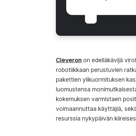
Cleveron
on edelläkävijä viro
robotiikkaan perustuvien ratk
pakettien ylikuormituksen kasv
luomustensa monimutkaisesta s
kokemuksen varmistaen positi
voimaannuttaa käyttäjiä, sekä
resurssia nykypäivän kiireise