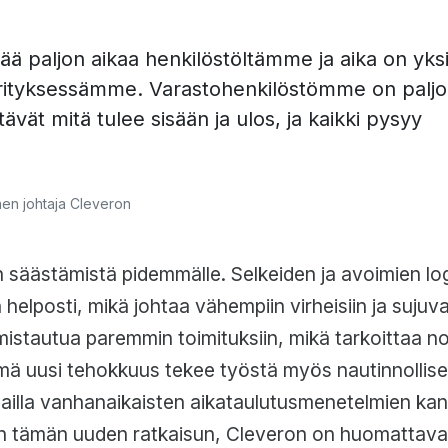
ä paljon aikaa henkilöstöltämme ja aika on yks
yrityksessämme. Varastohenkilöstömme on palj
ävät mitä tulee sisään ja ulos, ja kaikki pysyy
t
nen johtaja Cleveron
 säästämistä pidemmälle. Selkeiden ja avoimien lo
 helposti, mikä johtaa vähempiin virheisiin ja sujuva
mistautua paremmin toimituksiin, mikä tarkoittaa n
ämä uusi tehokkuus tekee työstä myös nautinnollise
ailla vanhanaikaisten aikataulutusmenetelmien kan
n tämän uuden ratkaisun, Cleveron on huomattava