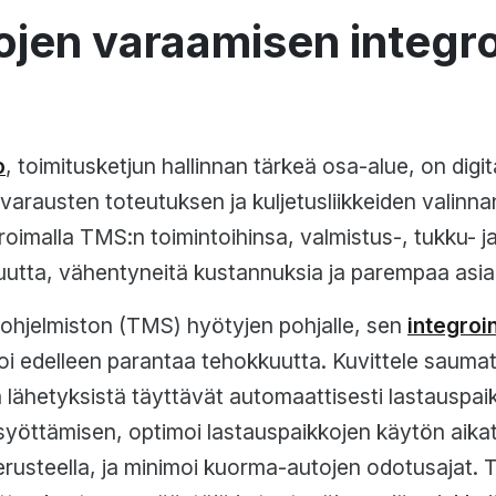
ojen varaamisen integro
o
, toimitusketjun hallinnan tärkeä osa-alue, on digi
varausten toteutuksen ja kuljetusliikkeiden valinna
roimalla TMS:n toimintoihinsa, valmistus-, tukku- j
utta, vähentyneitä kustannuksia ja parempaa asia
aohjelmiston (TMS) hyötyjen pohjalle, sen
integroi
i edelleen parantaa tehokkuutta. Kuvittele sauma
tä lähetyksistä täyttävät automaattisesti lastausp
 syöttämisen, optimoi lastauspaikkojen käytön aika
perusteella, ja minimoi kuorma-autojen odotusajat.