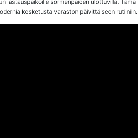
un lastauspaikoille sormenpäiden ulottuvilla. Tämä u
dernia kosketusta varaston päivittäiseen rutiiniin.