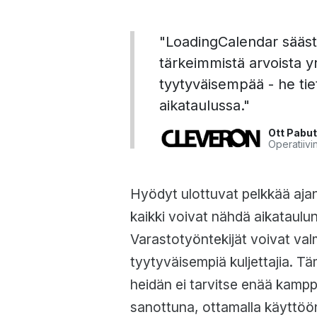
"LoadingCalendar säästä
tärkeimmistä arvoista 
tyytyväisempää - he tiet
aikataulussa."
Ott Pabu
Operatiivi
Hyödyt ulottuvat pelkkää ajan
kaikki voivat nähdä aikataulun
Varastotyöntekijät voivat val
tyytyväisempiä kuljettajia. T
heidän ei tarvitse enää kampp
sanottuna, ottamalla käyttöö