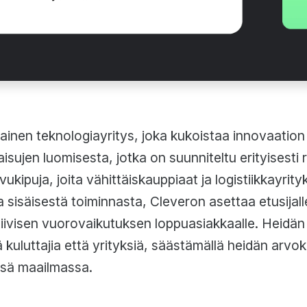
lainen teknologiayritys, joka kukoistaa innovaation
aisujen luomisesta, jotka on suunniteltu erityisest
ukipuja, joita vähittäiskauppiaat ja logistiikkayri
isäisestä toiminnasta, Cleveron asettaa etusijalle
ivisen vuorovaikutuksen loppuasiakkaalle. Heidän
 kuluttajia että yrityksiä, säästämällä heidän arv
ssä maailmassa.