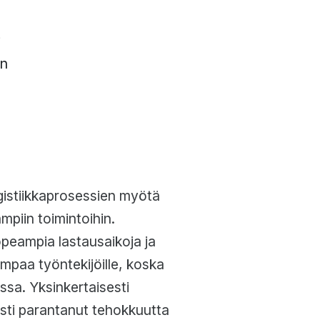
i
on
gistiikkaprosessien myötä
mpiin toimintoihin.
opeampia lastausaikoja ja
mpaa työntekijöille, koska
ssa. Yksinkertaisesti
sti parantanut tehokkuutta