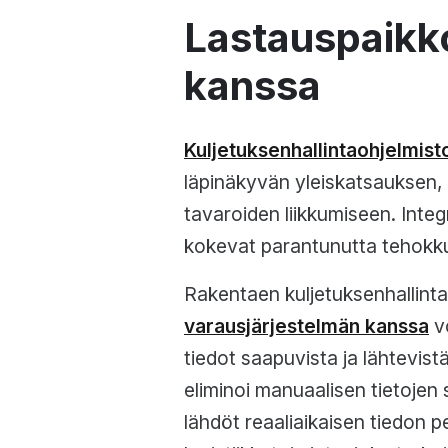
Lastauspaikk
kanssa
Kuljetuksenhallintaohjelmist
läpinäkyvän yleiskatsauksen, 
tavaroiden liikkumiseen. Integ
kokevat parantunutta tehokku
Rakentaen kuljetuksenhallint
varausjärjestelmän kanssa
vo
tiedot saapuvista ja lähtevis
eliminoi manuaalisen tietojen
lähdöt reaaliaikaisen tiedon 