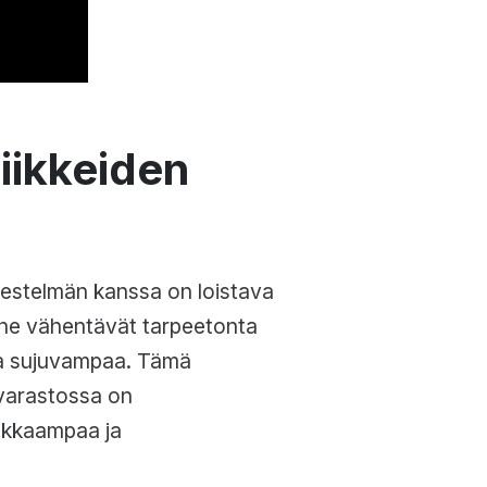
liikkeiden
jestelmän kanssa on loistava
 he vähentävät tarpeetonta
sta sujuvampaa. Tämä
 varastossa on
okkaampaa ja