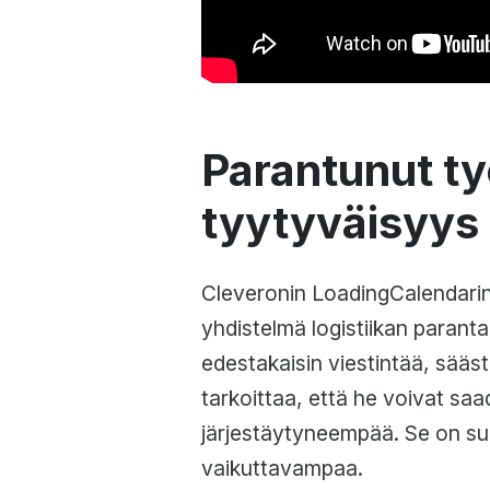
Parantunut työ
tyytyväisyys
Cleveronin LoadingCalendarin
yhdistelmä logistiikan paran
edestakaisin viestintää, sää
tarkoittaa, että he voivat s
järjestäytyneempää. Se on su
vaikuttavampaa.