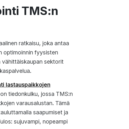
inti TMS:n
taalinen ratkaisu, joka antaa
n optimoinnin fyysisten
a vähittäiskaupan sektorit
kaspalvelua.
nti lastauspaikkojen
ton tiedonkulku, jossa TMS:n
aikkojen varausalustan. Tämä
tauluttamalla saapumiset ja
 Tulos: sujuvampi, nopeampi