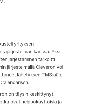
ta.
usteli yrityksen
tajärjestelmän kanssa. Yksi
n järjestäminen tarkoitti
nin järjestelmällä Cleveron voi
ettaneet lähetyksen TMS:ään,
gCalendarissa.
ron on täysin keskittynyt
otka ovat helppokäyttöisiä ja