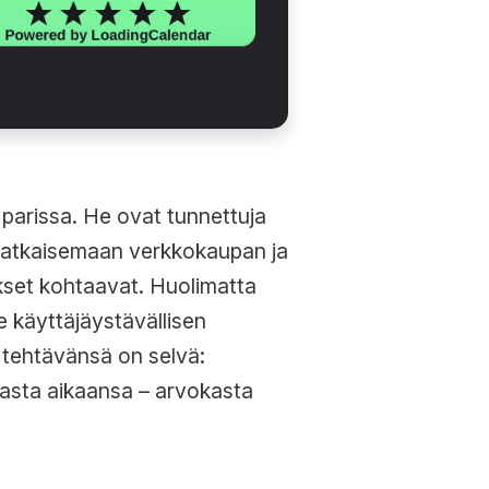
 parissa. He ovat tunnettuja
i ratkaisemaan verkkokaupan ja
tykset kohtaavat. Huolimatta
 käyttäjäystävällisen
 tehtävänsä on selvä:
okasta aikaansa – arvokasta