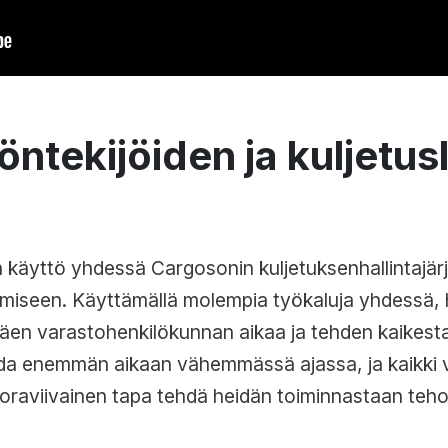
ntekijöiden ja kuljetus
 käyttö yhdessä Cargosonin kuljetuksenhallintajär
tamiseen. Käyttämällä molempia työkaluja yhdessä,
stäen varastohenkilökunnan aikaa ja tehden kaike
aada enemmän aikaan vähemmässä ajassa, ja kaikki
oraviivainen tapa tehdä heidän toiminnastaan teh