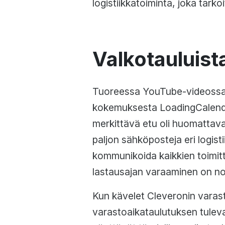
logistiikkatoiminta, joka tark
Valkotauluist
Tuoreessa YouTube-videoss
kokemuksesta LoadingCalendar
merkittävä etu oli huomattav
paljon sähköposteja eri logisti
kommunikoida kaikkien toimit
lastausajan varaaminen on no
Kun kävelet Cleveronin varast
varastoaikataulutuksen tuleva