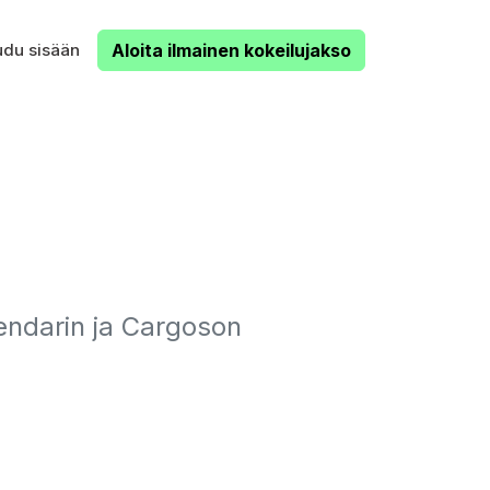
udu sisään
Aloita ilmainen kokeilujakso
endarin ja Cargoson