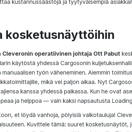
oittaa kustannussäästöjä ja tyytyväisempiä asiakkai
a kosketusnäyttöihin
a
Cleveronin operatiivinen johtaja Ott Pabut
kesk
in käytöstä yhdessä Cargosonin kuljetuksenhallin
a manuaalisen työn väheneminen. Aiemmin toimituste
ikkatoimittajille, mikä vei paljon aikaa. Nyt Cargoso
tajiensa kanssa yhdessä paikassa. Kun he ovat as
peaa ja helppoa — vain kaksi napsautusta Loadin
oon, et löydä vanhoja, pölyisiä valkotauluja! Cleve
isuuteen. Kuvittele tämä: suuret kosketusnäytöt, j