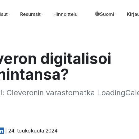
isut
Resurssit
Hinnoittelu
Suomi
Kirja
eron digitalisoi
mintansa?
i: Cleveronin varastomatka LoadingCal
| 24. toukokuuta 2024