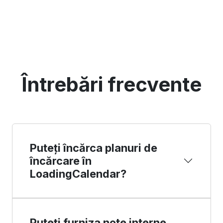
Întrebări frecvente
Puteți încărca planuri de
încărcare în
LoadingCalendar?
Puteți furniza note interne