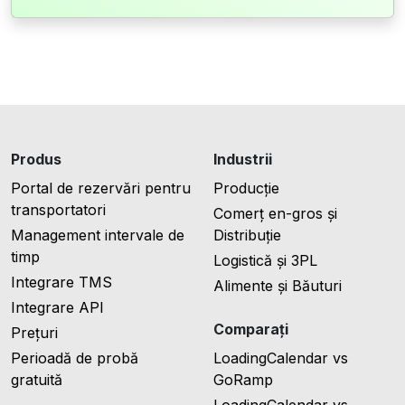
Produs
Industrii
Portal de rezervări pentru
Producție
transportatori
Comerț en-gros și
Management intervale de
Distribuție
timp
Logistică și 3PL
Integrare TMS
Alimente și Băuturi
Integrare API
Comparați
Prețuri
Perioadă de probă
LoadingCalendar vs
gratuită
GoRamp
LoadingCalendar vs