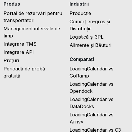
Produs
Industrii
Portal de rezervări pentru
Producție
transportatori
Comerț en-gros și
Management intervale de
Distribuție
timp
Logistică și 3PL
Integrare TMS
Alimente și Băuturi
Integrare API
Comparați
Prețuri
Perioadă de probă
LoadingCalendar vs
gratuită
GoRamp
LoadingCalendar vs
Opendock
LoadingCalendar vs
DataDocks
LoadingCalendar vs
Arrivy
LoadingCalendar vs C3