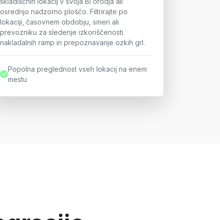
skladiščnih lokacij v svoja BI orodja ali
osrednjo nadzorno ploščo. Filtrirajte po
lokaciji, časovnem obdobju, smeri ali
prevozniku za sledenje izkoriščenosti
nakladalnih ramp in prepoznavanje ozkih grl.
Popolna preglednost vseh lokacij na enem
mestu