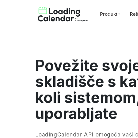
Produkt
Reš
Povežite svoj
skladišče s ka
koli sistemom,
uporabljate
LoadingCalendar API omogoča vaši o