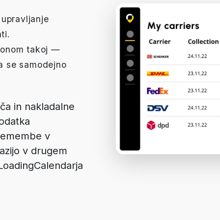
upravljanje
ti.
sonom takoj —
nja se samodejno
ča in nakladalne
dodatka
remembe v
razijo v drugem
LoadingCalendarja