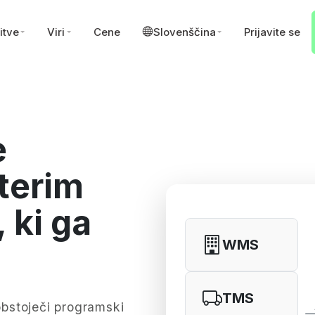
itve
Viri
Cene
Slovenščina
Prijavite se
e
terim
 ki ga
WMS
TMS
bstoječi programski