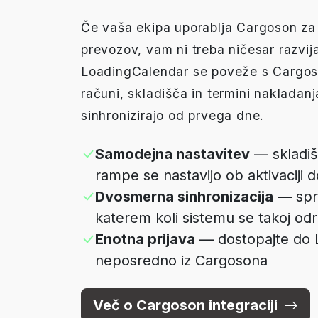
Če vaša ekipa uporablja Cargoson za 
prevozov, vam ni treba ničesar razvija
LoadingCalendar se poveže s Cargo
računi, skladišča in termini naklada
sinhronizirajo od prvega dne.
Samodejna nastavitev
— skladiš
rampe se nastavijo ob aktivaciji 
Dvosmerna sinhronizacija
— sp
katerem koli sistemu se takoj od
Enotna prijava
— dostopajte do 
neposredno iz Cargosona
Več o Cargoson integraciji