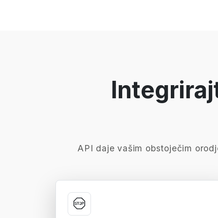
Integrira
API daje vašim obstoječim orodj