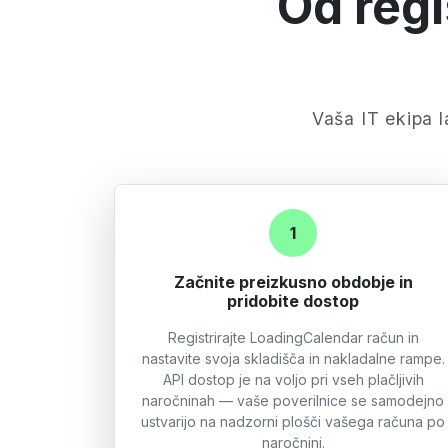
Od regi
Vaša IT ekipa 
1
Začnite preizkusno obdobje in
pridobite dostop
Registrirajte LoadingCalendar račun in
nastavite svoja skladišča in nakladalne rampe.
API dostop je na voljo pri vseh plačljivih
naročninah — vaše poverilnice se samodejno
ustvarijo na nadzorni plošči vašega računa po
naročnini.