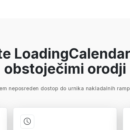
jte LoadingCalendar
obstoječimi orodji
em neposreden dostop do urnika nakladalnih ramp 