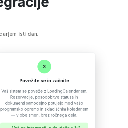
egracije
arjem isti dan.
3
Povežite se in začnite
Vaš sistem se poveže z LoadingCalendarjem.
Rezervacije, posodobitve statusa in
dokumenti samodejno potujejo med vašo
programsko opremo in skladiščnim koledarjem
— v obe smeri, brez ročnega dela.
Večina integracij je delujoča v 1-2