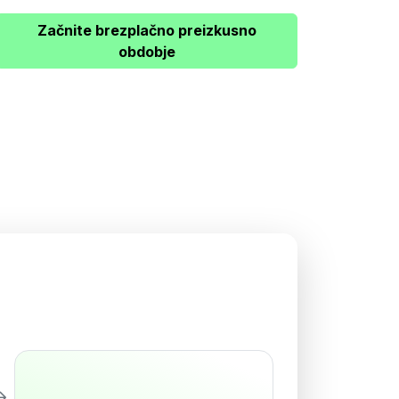
Začnite brezplačno preizkusno
obdobje