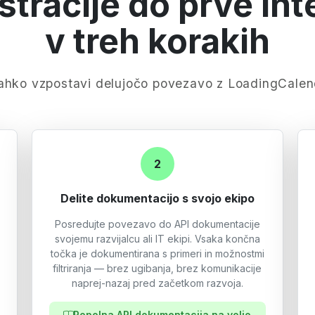
stracije do prve int
v treh korakih
lahko vzpostavi delujočo povezavo z LoadingCalend
2
Delite dokumentacijo s svojo ekipo
Posredujte povezavo do API dokumentacije
svojemu razvijalcu ali IT ekipi. Vsaka končna
točka je dokumentirana s primeri in možnostmi
filtriranja — brez ugibanja, brez komunikacije
naprej-nazaj pred začetkom razvoja.
Popolna API dokumentacija na voljo