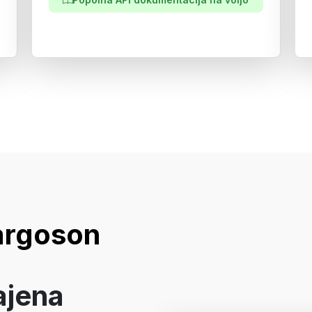
argoson
ajena