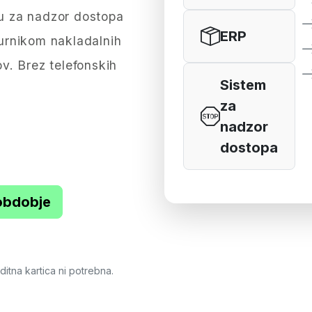
u za nadzor dostopa
ERP
urnikom nakladalnih
v. Brez telefonskih
Sistem
za
nadzor
dostopa
obdobje
itna kartica ni potrebna.