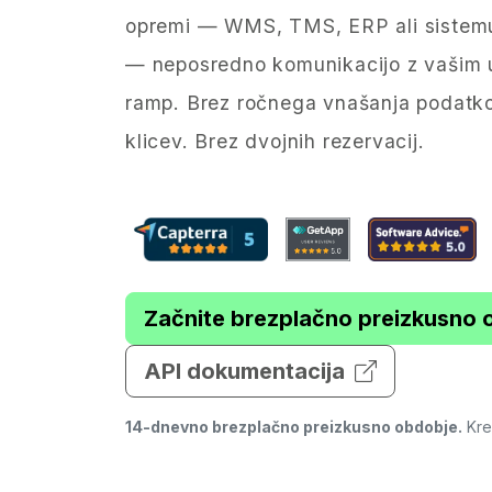
opremi — WMS, TMS, ERP ali sistem
— neposredno komunikacijo z vašim 
ramp. Brez ročnega vnašanja podatko
klicev. Brez dvojnih rezervacij.
Začnite brezplačno preizkusno 
API dokumentacija
14-dnevno brezplačno preizkusno obdobje.
Kred