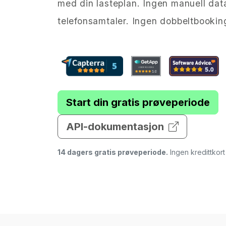
med din lasteplan. Ingen manuell data
telefonsamtaler. Ingen dobbeltbookin
Start din gratis prøveperiode
API-dokumentasjon
14 dagers gratis prøveperiode.
Ingen kredittkor