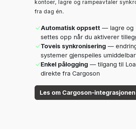
kontoer, lagre og rampeavtaler synkr
fra dag én.
Automatisk oppsett
— lagre og 
settes opp når du aktiverer tilleg
Toveis synkronisering
— endring
systemer gjenspeiles umiddelbart
Enkel pålogging
— tilgang til Lo
direkte fra Cargoson
Les om Cargoson-integrasjone