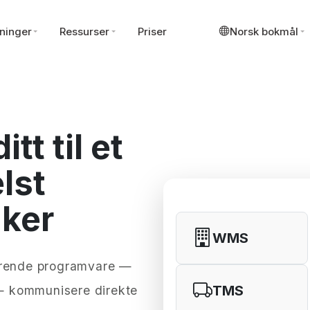
ninger
Ressurser
Priser
Norsk bokmål
tt til et
lst
uker
WMS
terende programvare —
TMS
— kommunisere direkte