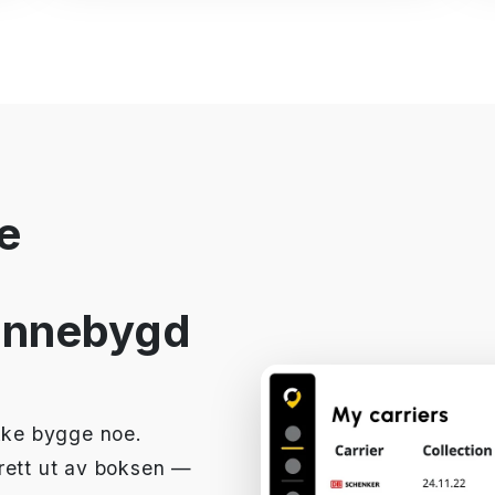
e
 innebygd
ikke bygge noe.
rett ut av boksen —