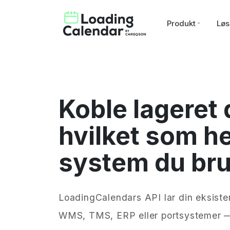
Produkt
Løs
Koble lageret di
hvilket som he
system du br
LoadingCalendars API lar din eksis
WMS, TMS, ERP eller portsystemer 