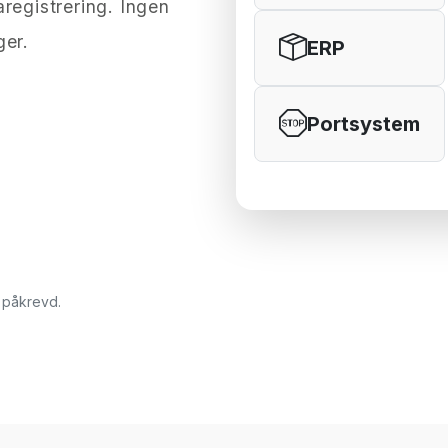
registrering. Ingen
ger.
ERP
Portsystem
t påkrevd.