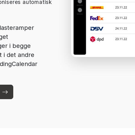
oniseres automatisk
lasteramper
get
er i begge
 i det andre
adingCalendar
n