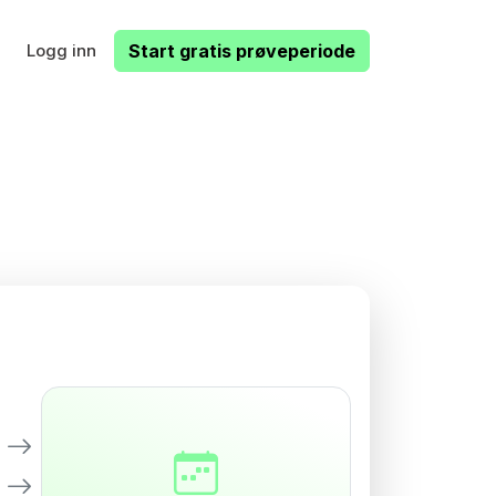
Logg inn
Start gratis prøveperiode