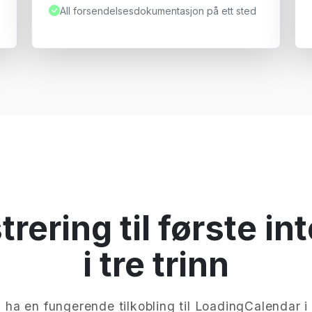
All forsendelsesdokumentasjon på ett sted
trering til første i
i tre trinn
n ha en fungerende tilkobling til LoadingCalendar