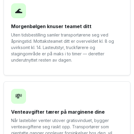
🌊
Morgenbølgen knuser teamet ditt
Uten tidsbestilling samler transportørene seg ved
åpningstid. Mottaksteamet ditt er overveldet kl. 8 og
uvirksomt kl. 14. Lasteutstyr, truckførere og
stagingområde er på maks i to timer — deretter
underutnyttet resten av dagen.
💸
Venteavgifter tærer på marginene dine
Når lastebiler venter utover gratisvinduet, bygger
venteavgiftene seg raskt opp. Transportører som
gjentatte ganger opplever forsinkelser hos deg, vil