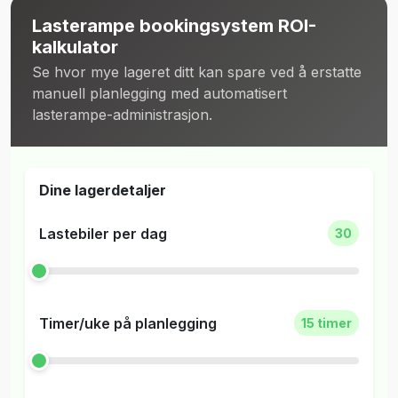
Lasterampe bookingsystem ROI-
kalkulator
Se hvor mye lageret ditt kan spare ved å erstatte
manuell planlegging med automatisert
lasterampe-administrasjon.
Dine lagerdetaljer
Lastebiler per dag
30
Timer/uke på planlegging
15 timer