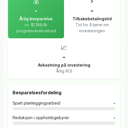
💰
⚡
-
-
Årlig besparelse
Tilbakebetalingstid
vs. $1,188/år
Tid for å tjene inn
programvarekostnad
investeringen
📈
-
Avkastning på investering
Årlig ROI
Besparelsesfordeling
Spart planleggingsarbeid
-
Reduksjon i oppholdsgebyrer
-