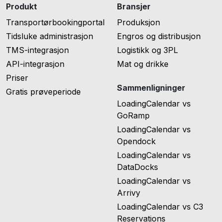
Produkt
Bransjer
Transportørbookingportal
Produksjon
Tidsluke administrasjon
Engros og distribusjon
TMS-integrasjon
Logistikk og 3PL
API-integrasjon
Mat og drikke
Priser
Sammenligninger
Gratis prøveperiode
LoadingCalendar vs
GoRamp
LoadingCalendar vs
Opendock
LoadingCalendar vs
DataDocks
LoadingCalendar vs
Arrivy
LoadingCalendar vs C3
Reservations