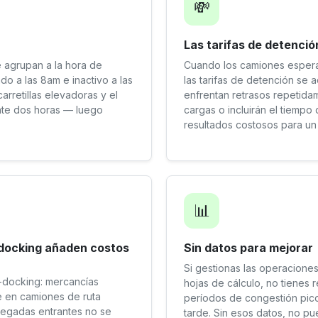
💸
Las tarifas de detenci
e agrupan a la hora de
Cuando los camiones esperan
o a las 8am e inactivo a las
las tarifas de detención se 
arretillas elevadoras y el
enfrentan retrasos repetidam
nte dos horas — luego
cargas o incluirán el tiemp
resultados costosos para u
📊
s-docking añaden costos
Sin datos para mejorar
Si gestionas las operaciones
-docking: mercancías
hojas de cálculo, no tienes 
e en camiones de ruta
períodos de congestión pico
llegadas entrantes no se
tarde. Sin esos datos, no p