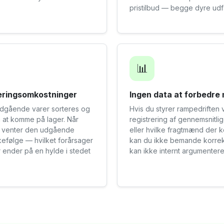
pristilbud — begge dyre udf
📊
teringsomkostninger
Ingen data at forbedre
ndgående varer sorteres og
Hvis du styrer rampedriften 
 at komme på lager. Når
registrering af gennemsnitli
t, venter den udgående
eller hvilke fragtmænd der 
kkefølge — hvilket forårsager
kan du ikke bemande korrek
r ender på en hylde i stedet
kan ikke internt argumentere 