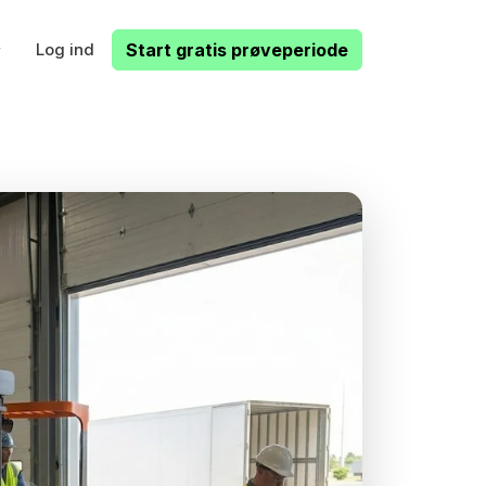
Log ind
Start gratis prøveperiode