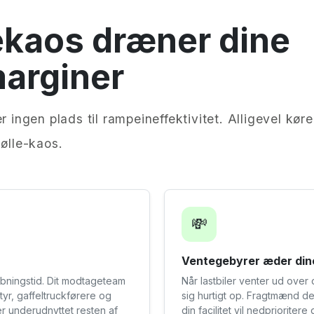
ekaos dræner dine
marginer
r ingen plads til rampeineffektivitet. Alligevel køre
mølle-kaos.
💸
Ventegebyrer æder din
åbningstid. Dit modtageteam
Når lastbiler venter ud over
tyr, gaffeltruckførere og
sig hurtigt op. Fragtmænd d
er underudnyttet resten af
din facilitet vil nedprioriter