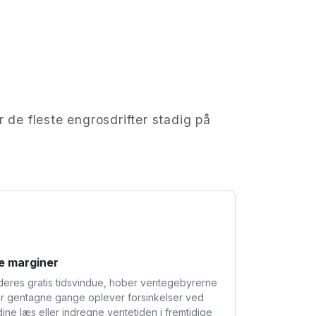
r de fleste engrosdrifter stadig på
e marginer
 deres gratis tidsvindue, hober ventegebyrerne
er gentagne gange oplever forsinkelser ved
e dine læs eller indregne ventetiden i fremtidige