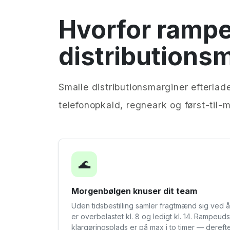
Hvorfor ramp
distributions
Smalle distributionsmarginer efterlade
telefonopkald, regneark og først-til-
🌊
Morgenbølgen knuser dit team
Uden tidsbestilling samler fragtmænd sig ved 
er overbelastet kl. 8 og ledigt kl. 14. Rampeuds
klargøringsplads er på max i to timer — dereft