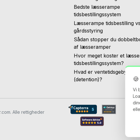
Bedste læsserampe
tidsbestillingssystem
Læsserampe tidsbestilling v
gårdsstyring
Sådan stopper du dobbeltb
af læsseramper
Hvor meget koster et læss
tidsbestillingssystem?
Hvad er ventetidsgebyr
🍪
(detention)?
Vi 
Loa
din
ell
com. Alle rettigheder
Vil
Dat