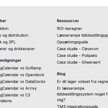
her
Ressourcer
ktion
ROI-beregner
 og distribution
Læsserampe tidsbestillingsg
ik og 3PL
Opsætningsguide
rer og drikkevarer
Case studie - Cleveron
Case studie - Polipaks
nligninger
Case studie - Gheeraert
ngCalendar vs GoRamp
Blog
ngCalendar vs Opendock
ngCalendar vs DataDocks
Er dit lager vokset fra regn
gCalendar vs Arrivy
Er læsserampe
tidsbestillingssystem noget 
ngCalendar vs C3
mig?
ations
TMS integrationsguide