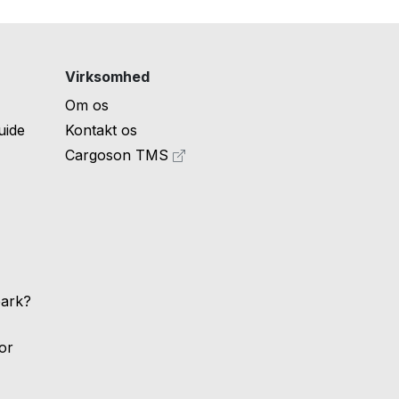
Virksomhed
Om os
uide
Kontakt os
Cargoson TMS
eark?
for