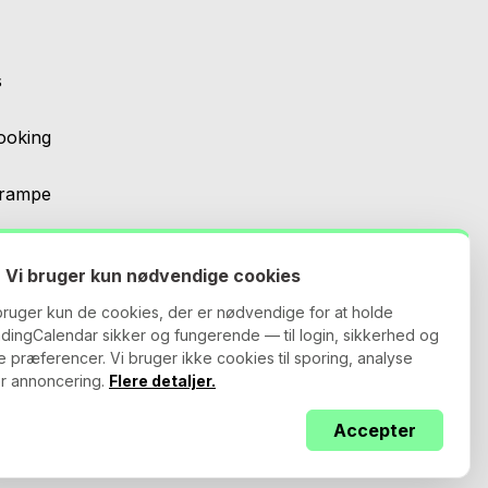
s
ooking
erampe
Vi bruger kun nødvendige cookies
bruger kun de cookies, der er nødvendige for at holde
dingCalendar sikker og fungerende — til login, sikkerhed og
e præferencer. Vi bruger ikke cookies til sporing, analyse
er annoncering.
Flere detaljer.
kår og betingelser
Privatlivspolitik
abehandleraftale
Accepter