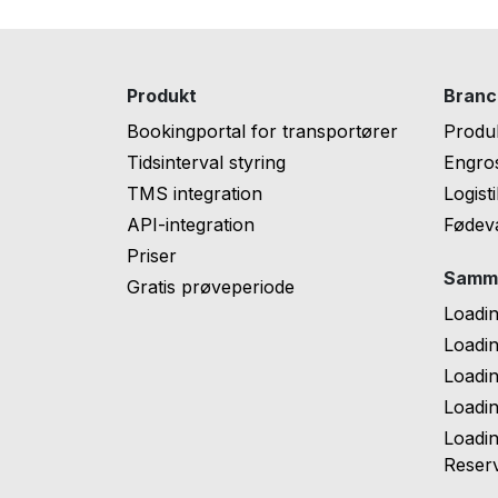
Produkt
Branc
Bookingportal for transportører
Produ
Tidsinterval styring
Engros
TMS integration
Logist
API-integration
Fødeva
Priser
Samme
Gratis prøveperiode
Loadi
Loadi
Loadi
Loadin
Loadi
Reserv