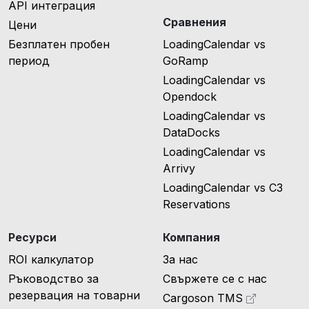
API интеграция
Сравнения
Цени
Безплатен пробен
LoadingCalendar vs
период
GoRamp
LoadingCalendar vs
Opendock
LoadingCalendar vs
DataDocks
LoadingCalendar vs
Arrivy
LoadingCalendar vs C3
Reservations
Ресурси
Компания
ROI калкулатор
За нас
Ръководство за
Свържете се с нас
резервация на товарни
Cargoson TMS