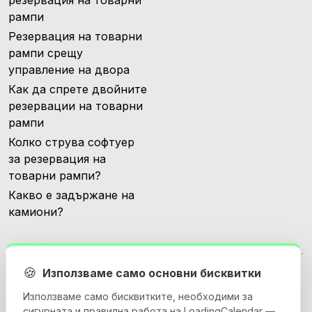
резервация на товарни
рампи
Резервация на товарни
рампи срещу
управление на двора
Как да спрете двойните
резервации на товарни
рампи
Колко струва софтуер
за резервация на
товарни рампи?
Какво е задържане на
камиони?
🍪
Използваме само основни бисквитки
Използваме само бисквитките, необходими за
сигурната и правилна работа на LoadingCalendar —