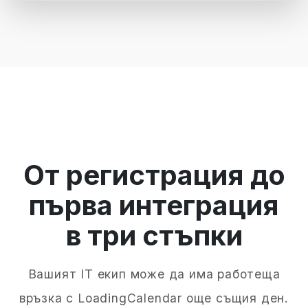
От регистрация до
първа интеграция
в три стъпки
Вашият IT екип може да има работеща
връзка с LoadingCalendar още същия ден.