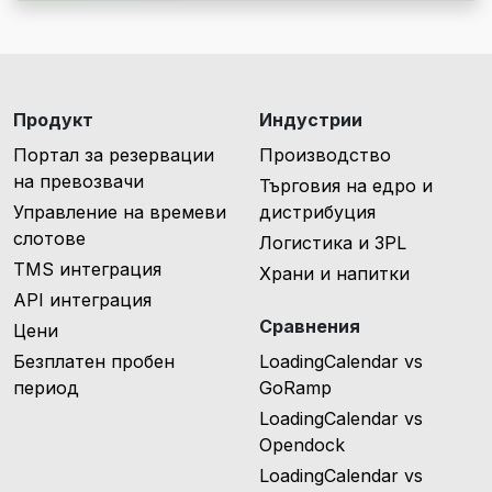
Продукт
Индустрии
Портал за резервации
Производство
на превозвачи
Търговия на едро и
Управление на времеви
дистрибуция
слотове
Логистика и 3PL
TMS интеграция
Храни и напитки
API интеграция
Сравнения
Цени
Безплатен пробен
LoadingCalendar vs
период
GoRamp
LoadingCalendar vs
Opendock
LoadingCalendar vs