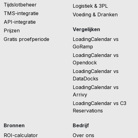
Tijdslotbeheer
Logistiek & 3PL
TMS-integratie
Voeding & Dranken
API-integratie
Vergelijken
Prijzen
Gratis proefperiode
LoadingCalendar vs
GoRamp
LoadingCalendar vs
Opendock
LoadingCalendar vs
DataDocks
LoadingCalendar vs
Arrivy
LoadingCalendar vs C3
Reservations
Bronnen
Bedrijf
ROI-calculator
Over ons