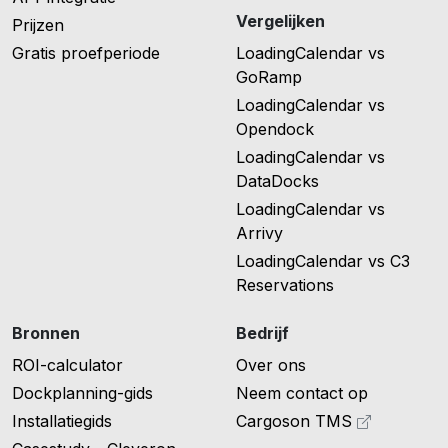
Vergelijken
Prijzen
Gratis proefperiode
LoadingCalendar vs
GoRamp
LoadingCalendar vs
Opendock
LoadingCalendar vs
DataDocks
LoadingCalendar vs
Arrivy
LoadingCalendar vs C3
Reservations
Bronnen
Bedrijf
ROI-calculator
Over ons
Dockplanning-gids
Neem contact op
Installatiegids
Cargoson TMS