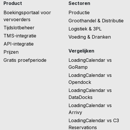
Product
Sectoren
Boekingsportaal voor
Productie
vervoerders
Groothandel & Distributie
Tijdslotbeheer
Logistiek & 3PL
TMS-integratie
Voeding & Dranken
API-integratie
Vergelijken
Prijzen
Gratis proefperiode
LoadingCalendar vs
GoRamp
LoadingCalendar vs
Opendock
LoadingCalendar vs
DataDocks
LoadingCalendar vs
Arrivy
LoadingCalendar vs C3
Reservations