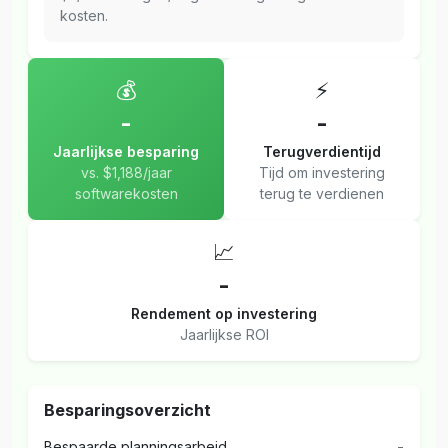
kosten.
💰
⚡
-
-
Jaarlijkse besparing
Terugverdientijd
vs. $1,188/jaar
Tijd om investering
softwarekosten
terug te verdienen
📈
-
Rendement op investering
Jaarlijkse ROI
Besparingsoverzicht
Bespaarde planningsarbeid
-