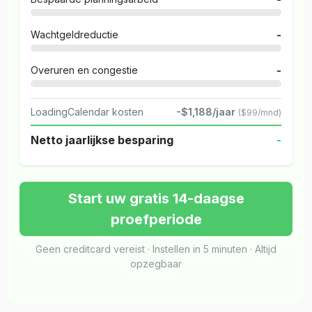
Wachtgeldreductie
-
Overuren en congestie
-
LoadingCalendar kosten
-$1,188/jaar
($99/mnd)
Netto jaarlijkse besparing
-
Start uw gratis 14-daagse
proefperiode
Geen creditcard vereist · Instellen in 5 minuten · Altijd
opzegbaar