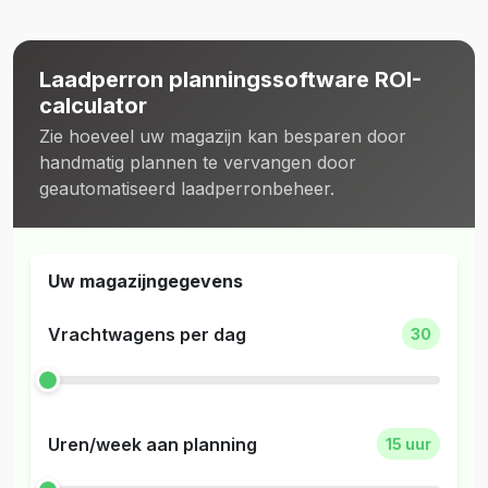
Laadperron planningssoftware ROI-
calculator
Zie hoeveel uw magazijn kan besparen door
handmatig plannen te vervangen door
geautomatiseerd laadperronbeheer.
Uw magazijngegevens
Vrachtwagens per dag
30
Uren/week aan planning
15 uur