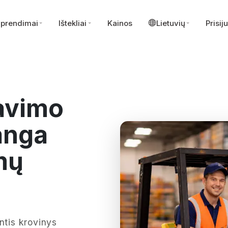
prendimai
Ištekliai
Kainos
Lietuvių
Prisij
avimo
anga
mų
ntis krovinys