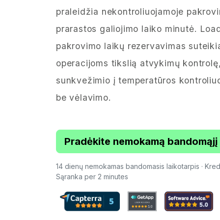
praleidžia nekontroliuojamoje pakrovi
prarastos galiojimo laiko minutė. Lo
pakrovimo laikų rezervavimas suteiki
operacijoms tikslią atvykimų kontrolę
sunkvežimio į temperatūros kontroliu
be vėlavimo.
Pradėkite nemokamą bandomąjį l
14 dienų nemokamas bandomasis laikotarpis · Kredit
Sąranka per 2 minutes