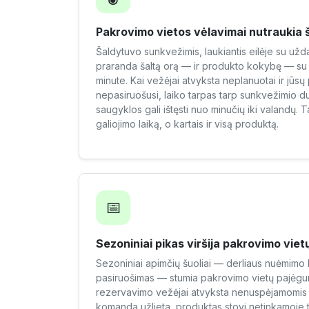
Pakrovimo vietos vėlavimai nutraukia 
Šaldytuvo sunkvežimis, laukiantis eilėje su užda
praranda šaltą orą — ir produkto kokybę — su
minute. Kai vežėjai atvyksta neplanuotai ir jū
nepasiruošusi, laiko tarpas tarp sunkvežimio d
saugyklos gali ištęsti nuo minučių iki valandų. T
galiojimo laiką, o kartais ir visą produktą.
📅
Sezoniniai pikas viršija pakrovimo vie
Sezoniniai apimčių šuoliai — derliaus nuėmimo l
pasiruošimas — stumia pakrovimo vietų pajėgumą
rezervavimo vežėjai atvyksta nenuspėjamomis
komanda užlieta, produktas stovi netinkamoje 