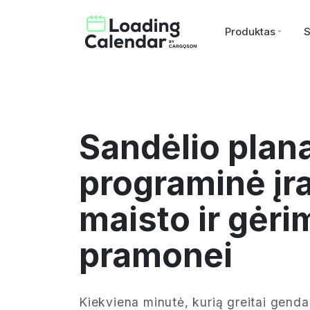
Produktas
S
Sandėlio plan
programinė įr
maisto ir gėri
pramonei
Kiekviena minutė, kurią greitai genda