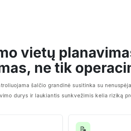
mo vietų planavima
mas, ne tik operaci
troliuojama šalčio grandinė susitinka su nenuspėja
imo durys ir laukiantis sunkvežimis kelia riziką pr
📝