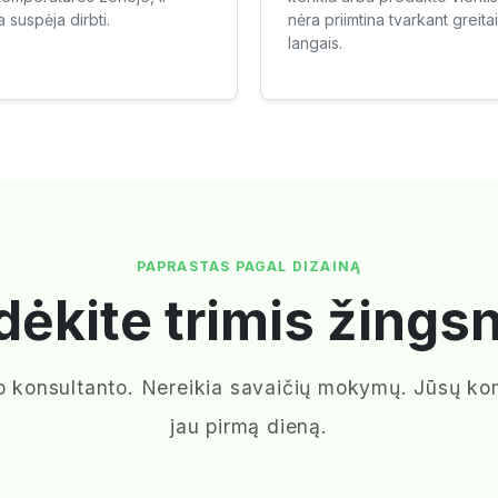
 suspėja dirbti.
nėra priimtina tvarkant greit
langais.
PAPRASTAS PAGAL DIZAINĄ
dėkite trimis žingsn
imo konsultanto. Nereikia savaičių mokymų. Jūsų k
jau pirmą dieną.