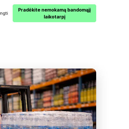
Pradėkite nemokamą bandomąjį
ungti
laikotarpį