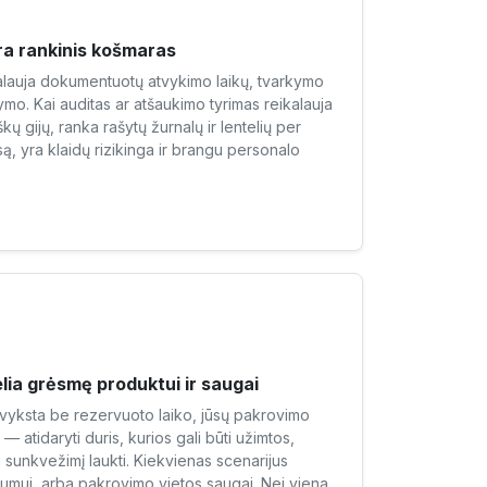
ra rankinis košmaras
kalauja dokumentuotų atvykimo laikų, tvarkymo
mo. Kai auditas ar atšaukimo tyrimas reikalauja
škų gijų, ranka rašytų žurnalų ir lentelių per
są, yra klaidų rizikinga ir brangu personalo
lia grėsmę produktui ir saugai
tvyksta be rezervuoto laiko, jūsų pakrovimo
 atidaryti duris, kurios gali būti užimtos,
kti sunkvežimį laukti. Kiekvienas scenarijus
umui, arba pakrovimo vietos saugai. Nei viena