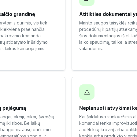
šalčio grandinę
Atitikties dokumentai y
rytomis durimis, vis tiek
Maisto saugos taisyklės rei
 kiekviena praeinančia
procedūrų ir partijų atsekamy
sų pakrovimo komanda
šios dokumentacijos iš el. lai
urų atidarymo ir šaldymo
laiko spaudimą, tai kelia stre
as laikas kainuoja jums
valandomis.
⚠️
tų pajėgumą
Neplanuoti atvykimai ke
angai, akcijų pikai, švenčių
Kai šaldytuvo sunkvežimis a
 iki ribos. Be laikų
komandai tenka improvizuoti —
 bangomis. Jūsų priėmimo
atidėti kitą krovinį arba pali
temperatūros zonoje, ir
kenkia arba produkto vientis