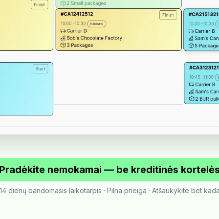
Pradėkite nemokamai — be kreditinės kortelė
14 dienų bandomasis laikotarpis · Pilna prieiga · Atšaukykite bet kad