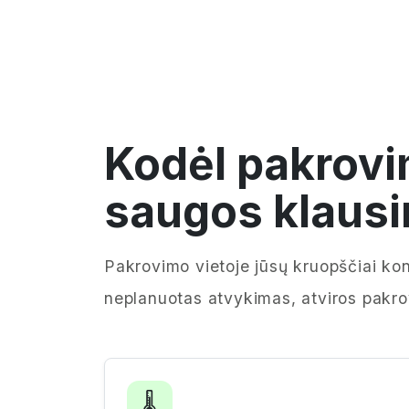
Kodėl pakrovi
saugos klausi
Pakrovimo vietoje jūsų kruopščiai kon
neplanuotas atvykimas, atviros pakrov
🌡️