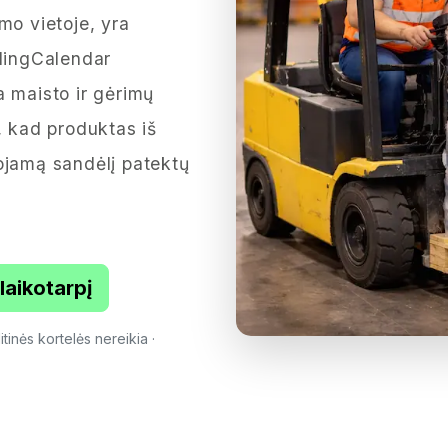
mo vietoje, yra
adingCalendar
a maisto ir gėrimų
, kad produktas iš
ojamą sandėlį patektų
aikotarpį
inės kortelės nereikia ·