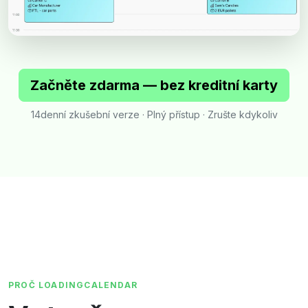
Začněte zdarma — bez kreditní karty
14denní zkušební verze · Plný přístup · Zrušte kdykoliv
PROČ LOADINGCALENDAR