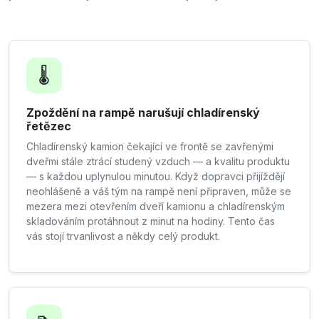
🌡️
Zpoždění na rampě narušují chladírenský
řetězec
Chladírenský kamion čekající ve frontě se zavřenými
dveřmi stále ztrácí studený vzduch — a kvalitu produktu
— s každou uplynulou minutou. Když dopravci přijíždějí
neohlášeně a váš tým na rampě není připraven, může se
mezera mezi otevřením dveří kamionu a chladírenským
skladováním protáhnout z minut na hodiny. Tento čas
vás stojí trvanlivost a někdy celý produkt.