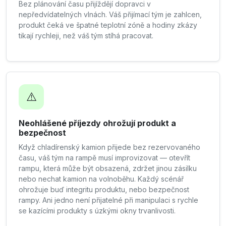
Bez plánování času přijíždějí dopravci v
nepředvídatelných vlnách. Váš přijímací tým je zahlcen,
produkt čeká ve špatné teplotní zóně a hodiny zkázy
tikají rychleji, než váš tým stíhá pracovat.
⚠️
Neohlášené příjezdy ohrožují produkt a
bezpečnost
Když chladírenský kamion přijede bez rezervovaného
času, váš tým na rampě musí improvizovat — otevřít
rampu, která může být obsazená, zdržet jinou zásilku
nebo nechat kamion na volnoběhu. Každý scénář
ohrožuje buď integritu produktu, nebo bezpečnost
rampy. Ani jedno není přijatelné při manipulaci s rychle
se kazícími produkty s úzkými okny trvanlivosti.