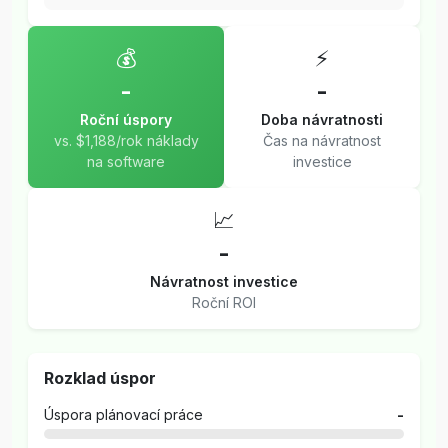
💰
⚡
-
-
Roční úspory
Doba návratnosti
vs. $1,188/rok náklady
Čas na návratnost
na software
investice
📈
-
Návratnost investice
Roční ROI
Rozklad úspor
Úspora plánovací práce
-