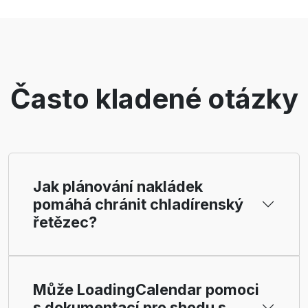
Často kladené otázky
Jak plánování nakládek
pomáhá chránit chladírenský
řetězec?
Může LoadingCalendar pomoci
s dokumentací pro shodu s