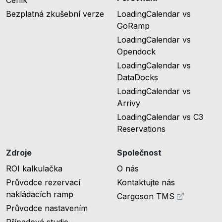
Bezplatná zkušební verze
LoadingCalendar vs
GoRamp
LoadingCalendar vs
Opendock
LoadingCalendar vs
DataDocks
LoadingCalendar vs
Arrivy
LoadingCalendar vs C3
Reservations
Zdroje
Společnost
ROI kalkulačka
O nás
Průvodce rezervací
Kontaktujte nás
nakládacích ramp
Cargoson TMS
Průvodce nastavením
Případová studie -