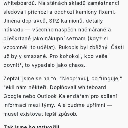
whiteboardů. Na stěnách skladů zaměstnanci
sledovali příchozí a odchozí kamiony fixami.
Jména dopravců, SPZ kamionů, detaily
nákladu — všechno naspěch načmárané a
přeškrtané jako nákupní seznam (když si
vzpomněli to udělat). Rukopis byl zběžný. Části
už byly smazané. Pro kohokoli, kdo vešel
dovnitř, to vypadalo jako chaos.
Zeptali jsme se na to. "Neopravuj, co funguje,"
řekli nám někteří. Doplňovali whiteboard
Google nebo Outlook Kalendářem pro sdílení
informací mezi týmy. Ale buďme upřímní —
musel existovat lepší způsob.
Tak jsme ho vytvořili.