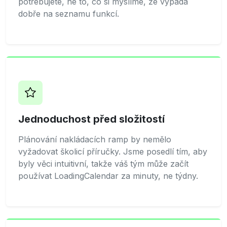
potřebujete, ne to, co si myslíme, že vypadá
dobře na seznamu funkcí.
Jednoduchost před složitostí
Plánování nakládacích ramp by nemělo
vyžadovat školicí příručky. Jsme posedlí tím, aby
byly věci intuitivní, takže váš tým může začít
používat LoadingCalendar za minuty, ne týdny.