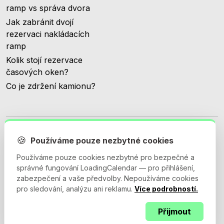
ramp vs správa dvora
Jak zabránit dvojí
rezervaci nakládacích
ramp
Kolik stojí rezervace
časových oken?
Co je zdržení kamionu?
🍪
Používáme pouze nezbytné cookies
Používáme pouze cookies nezbytné pro bezpečné a
© 2026 Loadingcalendar.com. Všechna práva vyhrazena.
správné fungování LoadingCalendar — pro přihlášení,
zabezpečení a vaše předvolby. Nepoužíváme cookies
pro sledování, analýzu ani reklamu.
Více podrobností.
Obchodní podmínky
Zásady ochrany osobních údajů
Přijmout
Smlouva o zpracování osobních údajů