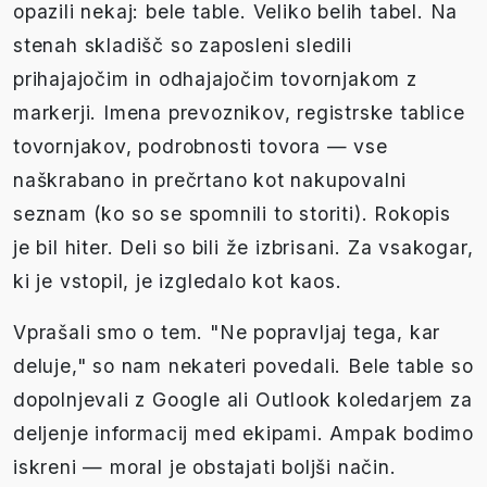
opazili nekaj: bele table. Veliko belih tabel. Na
stenah skladišč so zaposleni sledili
prihajajočim in odhajajočim tovornjakom z
markerji. Imena prevoznikov, registrske tablice
tovornjakov, podrobnosti tovora — vse
naškrabano in prečrtano kot nakupovalni
seznam (ko so se spomnili to storiti). Rokopis
je bil hiter. Deli so bili že izbrisani. Za vsakogar,
ki je vstopil, je izgledalo kot kaos.
Vprašali smo o tem. "Ne popravljaj tega, kar
deluje," so nam nekateri povedali. Bele table so
dopolnjevali z Google ali Outlook koledarjem za
deljenje informacij med ekipami. Ampak bodimo
iskreni — moral je obstajati boljši način.