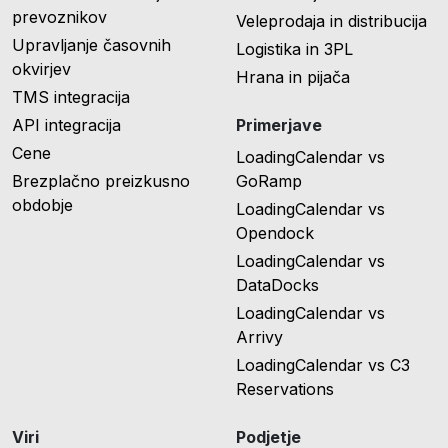
prevoznikov
Veleprodaja in distribucija
Upravljanje časovnih
Logistika in 3PL
okvirjev
Hrana in pijača
TMS integracija
API integracija
Primerjave
Cene
LoadingCalendar vs
Brezplačno preizkusno
GoRamp
obdobje
LoadingCalendar vs
Opendock
LoadingCalendar vs
DataDocks
LoadingCalendar vs
Arrivy
LoadingCalendar vs C3
Reservations
Viri
Podjetje