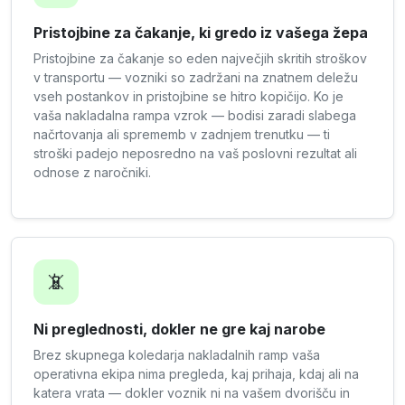
Pristojbine za čakanje, ki gredo iz vašega žepa
Pristojbine za čakanje so eden največjih skritih stroškov
v transportu — vozniki so zadržani na znatnem deležu
vseh postankov in pristojbine se hitro kopičijo. Ko je
vaša nakladalna rampa vzrok — bodisi zaradi slabega
načrtovanja ali sprememb v zadnjem trenutku — ti
stroški padejo neposredno na vaš poslovni rezultat ali
odnose z naročniki.
📵
Ni preglednosti, dokler ne gre kaj narobe
Brez skupnega koledarja nakladalnih ramp vaša
operativna ekipa nima pregleda, kaj prihaja, kdaj ali na
katera vrata — dokler voznik ni na vašem dvorišču in