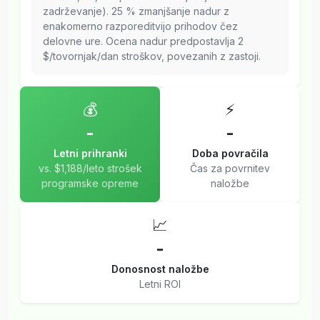
zadrževanje). 25 % zmanjšanje nadur z
enakomerno razporeditvijo prihodov čez
delovne ure. Ocena nadur predpostavlja 2
$/tovornjak/dan stroškov, povezanih z zastoji.
💰
⚡
-
-
Letni prihranki
Doba povračila
vs. $1,188/leto strošek
Čas za povrnitev
programske opreme
naložbe
📈
-
Donosnost naložbe
Letni ROI