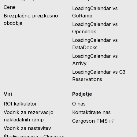
Cene
LoadingCalendar vs
Brezplačno preizkusno
GoRamp
obdobje
LoadingCalendar vs
Opendock
LoadingCalendar vs
DataDocks
LoadingCalendar vs
Arrivy
LoadingCalendar vs C3
Reservations
Viri
Podjetje
ROI kalkulator
O nas
Vodnik za rezervacijo
Kontaktirajte nas
nakladalnih ramp
Cargoson TMS
Vodnik za nastavitev
Študija primera - Cleveron