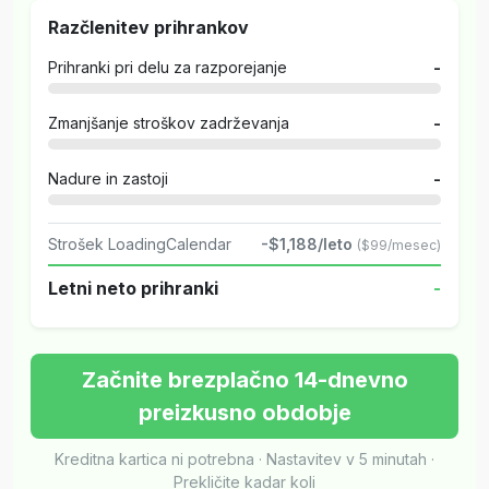
Razčlenitev prihrankov
Prihranki pri delu za razporejanje
-
Zmanjšanje stroškov zadrževanja
-
Nadure in zastoji
-
Strošek LoadingCalendar
-$1,188/leto
($99/mesec)
Letni neto prihranki
-
Začnite brezplačno 14-dnevno
preizkusno obdobje
Kreditna kartica ni potrebna · Nastavitev v 5 minutah ·
Prekličite kadar koli