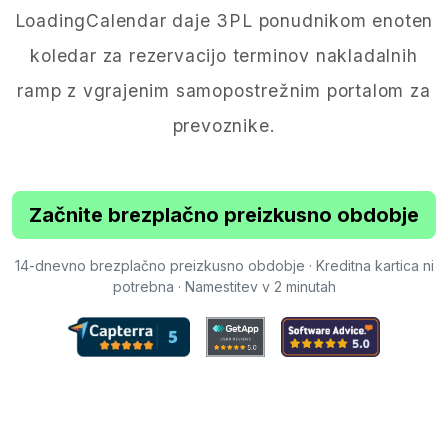
LoadingCalendar daje 3PL ponudnikom enoten
koledar za rezervacijo terminov nakladalnih
ramp z vgrajenim samopostrežnim portalom za
prevoznike.
Začnite brezplačno preizkusno obdobje
14-dnevno brezplačno preizkusno obdobje · Kreditna kartica ni
potrebna · Namestitev v 2 minutah