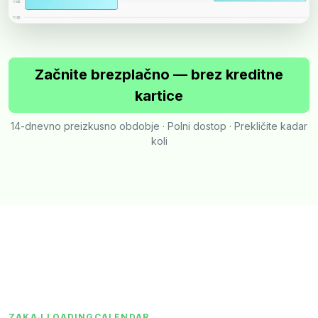
Začnite brezplačno — brez kreditne
kartice
14-dnevno preizkusno obdobje · Polni dostop · Prekličite kadar
koli
ZAKAJ LOADINGCALENDAR