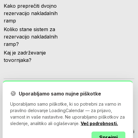
Kako preprečiti dvojno
rezervacijo nakladalnih
ramp
Koliko stane sistem za
rezervacijo nakladalnih
ramp?
Kaj je zadrževanje
tovornjaka?
🍪
Uporabljamo samo nujne piškotke
Uporabljamo samo piškotke, ki so potrebni za varno in
© 2026 Loadingcalendar.com. Vse pravice pridržane.
pravilno delovanje LoadingCalendar — za prijavo,
varnost in vaše nastavitve. Ne uporabljamo piškotkov za
sledenje, analitiko ali oglaševanje.
Več podrobnosti.
Pogoji uporabe
Pravilnik o zasebnosti
Pogodba o obdelavi
Sprejmi
podatkov