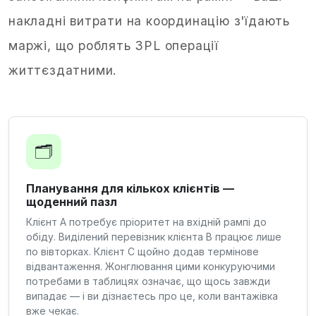
накладні витрати на координацію з'їдають
маржі, що роблять 3PL операції
життєздатними.
🗂️
Планування для кількох клієнтів —
щоденний пазл
Клієнт A потребує пріоритет на вхідній рампі до
обіду. Виділений перевізник клієнта B працює лише
по вівторках. Клієнт C щойно додав термінове
відвантаження. Жонглювання цими конкуруючими
потребами в таблицях означає, що щось завжди
випадає — і ви дізнаєтесь про це, коли вантажівка
вже чекає.