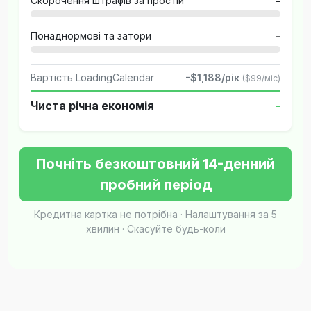
Скорочення штрафів за простій
-
Понаднормові та затори
-
Вартість LoadingCalendar
-$1,188/рік
($99/міс)
Чиста річна економія
-
Почніть безкоштовний 14-денний
пробний період
Кредитна картка не потрібна · Налаштування за 5
хвилин · Скасуйте будь-коли