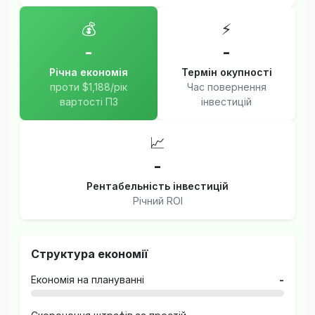
💰
⚡
-
-
Річна економія
Термін окупності
проти $1,188/рік
Час повернення
вартості ПЗ
інвестицій
📈
-
Рентабельність інвестицій
Річний ROI
Структура економії
Економія на плануванні
-