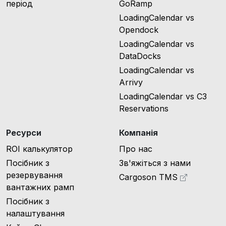
період
GoRamp
LoadingCalendar vs
Opendock
LoadingCalendar vs
DataDocks
LoadingCalendar vs
Arrivy
LoadingCalendar vs C3
Reservations
Ресурси
Компанія
ROI калькулятор
Про нас
Посібник з
Зв'яжіться з нами
резервування
Cargoson TMS
вантажних рамп
Посібник з
налаштування