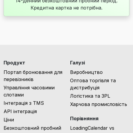
14-денний безкоштовний пробний період.
Кредитна картка не потрібна.
Продукт
Галузі
Портал бронювання для
Виробництво
перевізників
Оптова торгівля та
Управління часовими
дистрибуція
слотами
Логістика та 3PL
Інтеграція з TMS
Харчова промисловість
API інтеграція
Порівняння
Ціни
Безкоштовний пробний
LoadingCalendar vs