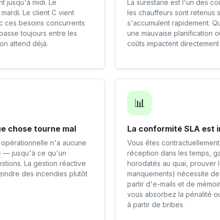
nt jusqu'à midi. Le
La surestarie est l'un des c
mardi. Le client C vient
les chauffeurs sont retenus su
ec ces besoins concurrents
s'accumulent rapidement. Qu
passe toujours entre les
une mauvaise planification
on attend déjà.
coûts impactent directement v
📊
que chose tourne mal
La conformité SLA est 
 opérationnelle n'a aucune
Vous êtes contractuellement
te — jusqu'à ce qu'un
réception dans les temps, ga
stions. La gestion réactive
horodatés au quai, prouver l
indre des incendies plutôt
manquements) nécessite de 
partir d'e-mails et de mémoi
vous absorbez la pénalité o
à partir de bribes.