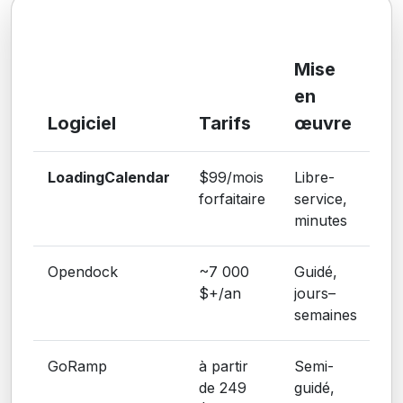
R
Mise
t
en
en
Logiciel
Tarifs
œuvre
s
LoadingCalendar
$99/mois
Libre-
forfaitaire
service,
minutes
Opendock
~7 000
Guidé,
$+/an
jours–
semaines
GoRamp
à partir
Semi-
de 249
guidé,