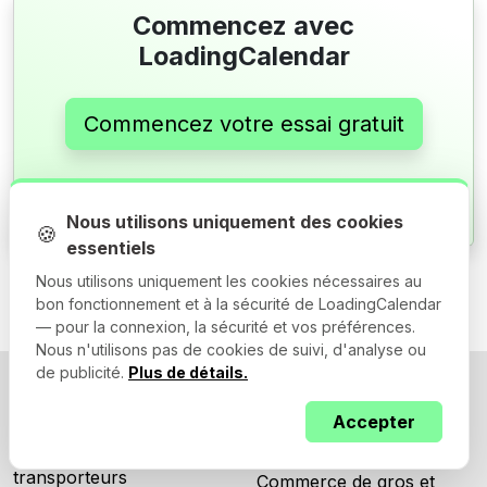
Commencez avec
LoadingCalendar
Commencez votre essai gratuit
Essai gratuit de 14 jours. Aucune carte de crédit
requise.
Nous utilisons uniquement des cookies
🍪
essentiels
Nous utilisons uniquement les cookies nécessaires au
bon fonctionnement et à la sécurité de LoadingCalendar
— pour la connexion, la sécurité et vos préférences.
Nous n'utilisons pas de cookies de suivi, d'analyse ou
de publicité.
Plus de détails.
Produit
Industries
Accepter
Portail de réservation
Industrie manufacturière
transporteurs
Commerce de gros et