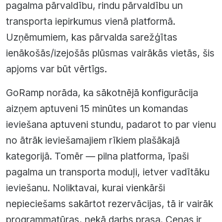
pagalma pārvaldību, rindu pārvaldību un
transporta iepirkumus vienā platformā.
Uzņēmumiem, kas pārvalda sarežģītas
ienākošās/izejošās plūsmas vairākās vietās, šis
apjoms var būt vērtīgs.
GoRamp norāda, ka sākotnējā konfigurācija
aizņem aptuveni 15 minūtes un komandas
ieviešana aptuveni stundu, padarot to par vienu
no ātrāk ieviešamajiem rīkiem plašākajā
kategorijā. Tomēr — pilna platforma, īpaši
pagalma un transporta moduļi, ietver vadītāku
ieviešanu. Noliktavai, kurai vienkārši
nepieciešams sakārtot rezervācijas, tā ir vairāk
programmatūras, nekā darbs prasa. Cenas ir