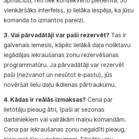
apmācību, reti tiek konsekventi pieņemta. Jo
vienkāršāks interfeiss, jo lielāka iespēja, ka jūsu
komanda to izmantos pareizi.
3. Vai pārvadātāji var paši rezervēt?
Tas ir
galvenais iemesls, kāpēc lielākā daļa noliktavu
iegādājas iekraušanas zonu rezervēšanas
programmatūru. Ja pārvadātāji var rezervēt
paši (nezvanot un nesūtot e-pastu), jūs
novēršat lielu daļu ikdienas pārtraukumu.
4. Kādas ir reālās izmaksas?
Cena par
lietotāju pieaug ātri, īpaši ar sezonas
darbiniekiem vai vairākām maiņu komandām.
Cena par iekraušanas zonu negaidīti pieaug,