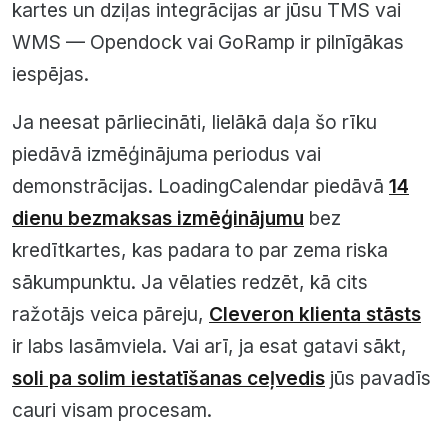
kartes un dziļas integrācijas ar jūsu TMS vai
WMS — Opendock vai GoRamp ir pilnīgākas
iespējas.
Ja neesat pārliecināti, lielākā daļa šo rīku
piedāvā izmēģinājuma periodus vai
demonstrācijas. LoadingCalendar piedāvā
14
dienu bezmaksas izmēģinājumu
bez
kredītkartes, kas padara to par zema riska
sākumpunktu. Ja vēlaties redzēt, kā cits
ražotājs veica pāreju,
Cleveron klienta stāsts
ir labs lasāmviela. Vai arī, ja esat gatavi sākt,
soli pa solim iestatīšanas ceļvedis
jūs pavadīs
cauri visam procesam.