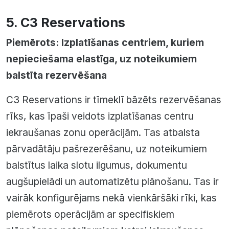
5. C3 Reservations
Piemērots: Izplatīšanas centriem, kuriem
nepieciešama elastīga, uz noteikumiem
balstīta rezervēšana
C3 Reservations ir tīmeklī bāzēts rezervēšanas
rīks, kas īpaši veidots izplatīšanas centru
iekraušanas zonu operācijām. Tas atbalsta
pārvadātāju pašrezerēšanu, uz noteikumiem
balstītus laika slotu ilgumus, dokumentu
augšupielādi un automatizētu plānošanu. Tas ir
vairāk konfigurējams nekā vienkāršāki rīki, kas
piemērots operācijām ar specifiskiem