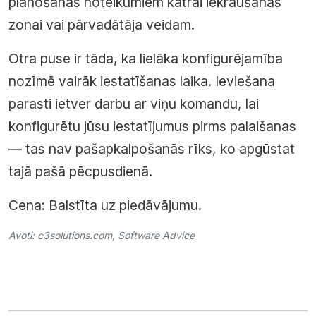
plānošanas noteikumiem katrai iekraušanas
zonai vai pārvadātāja veidam.
Otra puse ir tāda, ka lielāka konfigurējamība
nozīmē vairāk iestatīšanas laika. Ieviešana
parasti ietver darbu ar viņu komandu, lai
konfigurētu jūsu iestatījumus pirms palaišanas
— tas nav pašapkalpošanās rīks, ko apgūstat
tajā pašā pēcpusdienā.
Cena: Balstīta uz piedāvājumu.
Avoti:
c3solutions.com
,
Software Advice