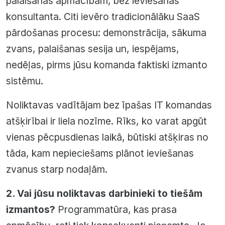
palaišanas apmācībām, bez ieviešanas
konsultanta. Citi ievēro tradicionālāku SaaS
pārdošanas procesu: demonstrācija, sākuma
zvans, palaišanas sesija un, iespējams,
nedēļas, pirms jūsu komanda faktiski izmanto
sistēmu.
Noliktavas vadītājam bez īpašas IT komandas
atšķirībai ir liela nozīme. Rīks, ko varat apgūt
vienas pēcpusdienas laikā, būtiski atšķiras no
tāda, kam nepieciešams plānot ieviešanas
zvanus starp nodaļām.
2. Vai jūsu noliktavas darbinieki to tiešām
izmantos?
Programmatūra, kas prasa