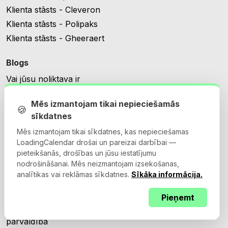
Klienta stāsts - Cleveron
Klienta stāsts - Polipaks
Klienta stāsts - Gheeraert
Blogs
Vai jūsu noliktava ir
izaugusi no tabulām?
Mēs izmantojam tikai nepieciešamās
Vai noliktavas iekraušanas
🍪
sīkdatnes
plānošanas sistēma ir
man piemērota?
Mēs izmantojam tikai sīkdatnes, kas nepieciešamas
LoadingCalendar drošai un pareizai darbībai —
TMS integrācijas ceļvedis
pieteikšanās, drošības un jūsu iestatījumu
Labākā iekraušanas zonu
nodrošināšanai. Mēs neizmantojam izsekošanas,
rezervēšanas
analītikas vai reklāmas sīkdatnes.
Sīkāka informācija.
programmatūra
Iekraušanas zonu
Pieņemt
rezervēšana vs pagalma
pārvaldība