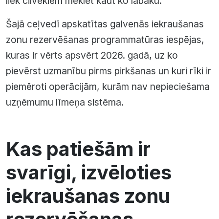
liek cilvēkiem meklēt kaut ko labāku.
Šajā ceļvedī apskatītas galvenās iekraušanas
zonu rezervēšanas programmatūras iespējas,
kuras ir vērts apsvērt 2026. gadā, uz ko
pievērst uzmanību pirms pirkšanas un kuri rīki ir
piemēroti operācijām, kurām nav nepieciešama
uzņēmumu līmeņa sistēma.
Kas patiešām ir
svarīgi, izvēloties
iekraušanas zonu