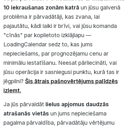
10 iekraušanas zonām katrā
un jūsu galvenā
problēma ir pārvadātāji, kas zvana, lai
pajautātu, kādi laiki ir brīvi, vai jūsu komanda
"cīnās" par koplietoto izklājlapu —
LoadingCalendar sedz to, kas jums
nepieciešams, par prognozējamu cenu ar
minimālu iestatīšanu. Neesat pārliecināti, vai
jūsu operācija ir sasniegusi punktu, kurā tas ir
jēgpilni?
Šis ātrais pašnovērtējums palīdzēs
izlemt.
Ja jūs pārvaldāt
lielus apjomus daudzās
atrašanās vietās
un jums nepieciešama
pagalma pārvaldība, pārvadātāju vērtējumu