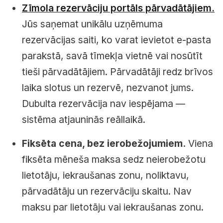
Zīmola rezervāciju portāls pārvadātājiem.
Jūs saņemat unikālu uzņēmuma
rezervācijas saiti, ko varat ievietot e-pasta
parakstā, savā tīmekļa vietnē vai nosūtīt
tieši pārvadātājiem. Pārvadātāji redz brīvos
laika slotus un rezervē, nezvanot jums.
Dubulta rezervācija nav iespējama —
sistēma atjauninās reāllaikā.
Fiksēta cena, bez ierobežojumiem.
Viena
fiksēta mēneša maksa sedz neierobežotu
lietotāju, iekraušanas zonu, noliktavu,
pārvadātāju un rezervāciju skaitu. Nav
maksu par lietotāju vai iekraušanas zonu.