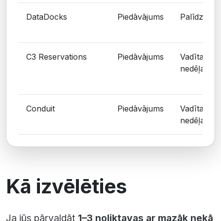
DataDocks
Piedāvājums
Palīdzēta, 
C3 Reservations
Piedāvājums
Vadīta, di
nedēļas
Conduit
Piedāvājums
Vadīta, di
nedēļas
Kā izvēlēties
Ja jūs pārvaldāt
1–3 noliktavas ar mazāk nekā