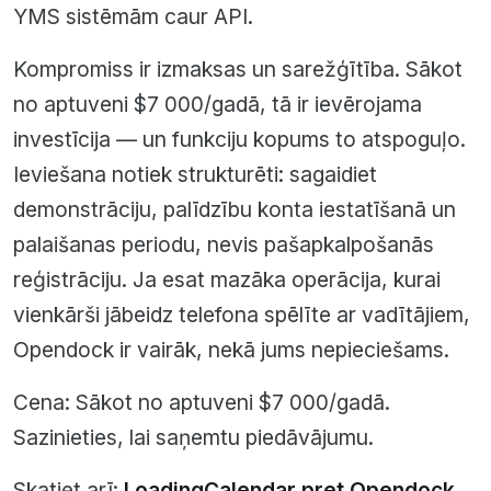
YMS sistēmām caur API.
Kompromiss ir izmaksas un sarežģītība. Sākot
no aptuveni $7 000/gadā, tā ir ievērojama
investīcija — un funkciju kopums to atspoguļo.
Ieviešana notiek strukturēti: sagaidiet
demonstrāciju, palīdzību konta iestatīšanā un
palaišanas periodu, nevis pašapkalpošanās
reģistrāciju. Ja esat mazāka operācija, kurai
vienkārši jābeidz telefona spēlīte ar vadītājiem,
Opendock ir vairāk, nekā jums nepieciešams.
Cena: Sākot no aptuveni $7 000/gadā.
Sazinieties, lai saņemtu piedāvājumu.
Skatiet arī:
LoadingCalendar pret Opendock