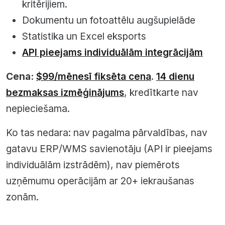
kritērijiem.
Dokumentu un fotoattēlu augšupielāde
Statistika un Excel eksports
API pieejams individuālām integrācijām
Cena:
$99/mēnesī fiksēta cena
.
14 dienu
bezmaksas izmēģinājums
, kredītkarte nav
nepieciešama.
Ko tas nedara: nav pagalma pārvaldības, nav
gatavu ERP/WMS savienotāju (API ir pieejams
individuālām izstrādēm), nav piemērots
uzņēmumu operācijām ar 20+ iekraušanas
zonām.