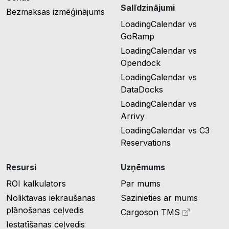
Salīdzinājumi
Bezmaksas izmēģinājums
LoadingCalendar vs
GoRamp
LoadingCalendar vs
Opendock
LoadingCalendar vs
DataDocks
LoadingCalendar vs
Arrivy
LoadingCalendar vs C3
Reservations
Resursi
Uzņēmums
ROI kalkulators
Par mums
Noliktavas iekraušanas
Sazinieties ar mums
plānošanas ceļvedis
Cargoson TMS
Iestatīšanas ceļvedis