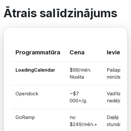
Ātrais salīdzinājums
Programmatūra
Cena
Ieviešan
LoadingCalendar
$99/mēn.
Pašapkalp
fiksēta
minūtes
Opendock
~$7
Vadīta, di
000+/g.
nedēļas
GoRamp
no
Daļēji vadī
$249/mēn.+
stundas–di