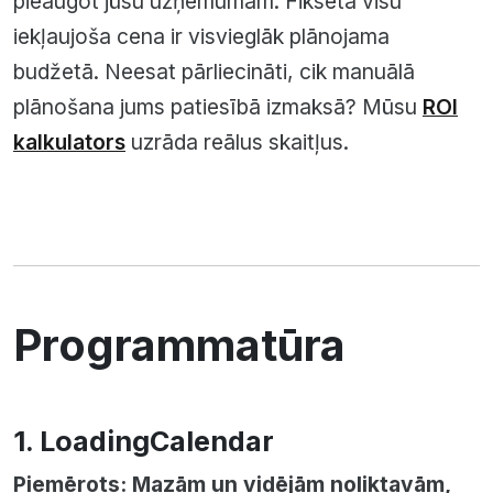
pieaugot jūsu uzņēmumam. Fiksēta visu
iekļaujoša cena ir visvieglāk plānojama
budžetā. Neesat pārliecināti, cik manuālā
plānošana jums patiesībā izmaksā? Mūsu
ROI
kalkulators
uzrāda reālus skaitļus.
Programmatūra
1. LoadingCalendar
Piemērots: Mazām un vidējām noliktavām,