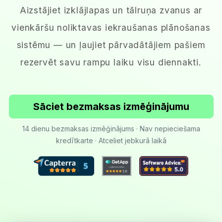
Aizstājiet izklājlapas un tālruņa zvanus ar
vienkāršu noliktavas iekraušanas plānošanas
sistēmu — un ļaujiet pārvadātājiem pašiem
rezervēt savu rampu laiku visu diennakti.
Sāciet bezmaksas izmēģinājumu
14 dienu bezmaksas izmēģinājums · Nav nepieciešama
kredītkarte · Atceliet jebkurā laikā