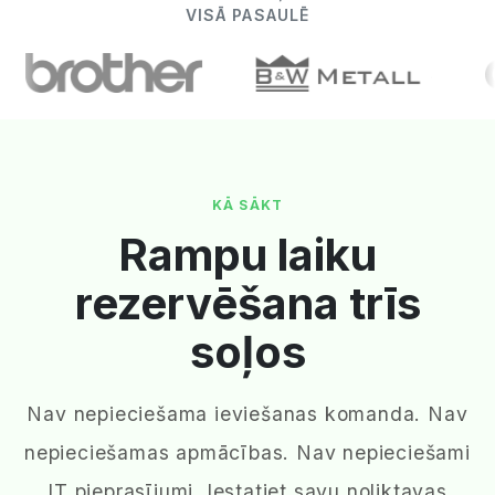
VISĀ PASAULĒ
KĀ SĀKT
Rampu laiku
rezervēšana trīs
soļos
Nav nepieciešama ieviešanas komanda. Nav
nepieciešamas apmācības. Nav nepieciešami
IT pieprasījumi. Iestatiet savu noliktavas