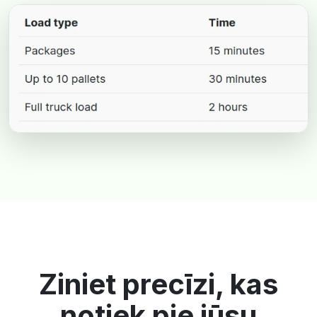
Ziniet precīzi, kas
notiek pie jūsu