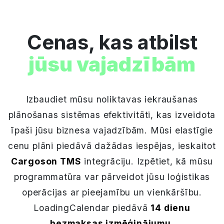
Cenas, kas atbilst
jūsu vajadzībām
Izbaudiet mūsu noliktavas iekraušanas
plānošanas sistēmas efektivitāti, kas izveidota
īpaši jūsu biznesa vajadzībām. Mūsi elastīgie
cenu plāni piedāvā dažādas iespējas, ieskaitot
Cargoson TMS
integrāciju. Izpētiet, kā mūsu
programmatūra var pārveidot jūsu loģistikas
operācijas ar pieejamību un vienkāršību.
LoadingCalendar piedāvā
14 dienu
bezmaksas izmēģinājumu
.