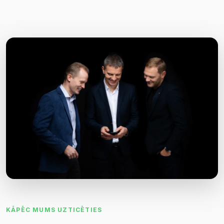
KĀPĒC MUMS UZTICĒTIES