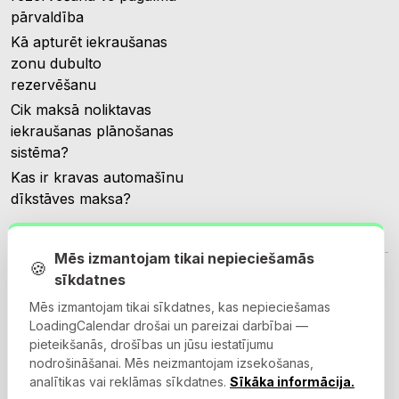
pārvaldība
Kā apturēt iekraušanas
zonu dubulto
rezervēšanu
Cik maksā noliktavas
iekraušanas plānošanas
sistēma?
Kas ir kravas automašīnu
dīkstāves maksa?
Mēs izmantojam tikai nepieciešamās
🍪
sīkdatnes
Mēs izmantojam tikai sīkdatnes, kas nepieciešamas
LoadingCalendar drošai un pareizai darbībai —
© 2026 Loadingcalendar.com. Visas tiesības aizsargātas.
pieteikšanās, drošības un jūsu iestatījumu
nodrošināšanai. Mēs neizmantojam izsekošanas,
analītikas vai reklāmas sīkdatnes.
Sīkāka informācija.