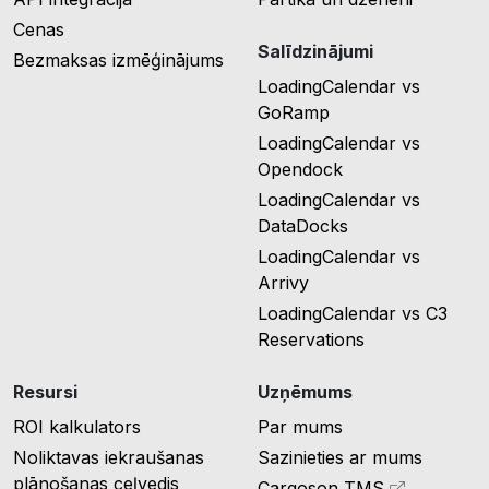
Cenas
Salīdzinājumi
Bezmaksas izmēģinājums
LoadingCalendar vs
GoRamp
LoadingCalendar vs
Opendock
LoadingCalendar vs
DataDocks
LoadingCalendar vs
Arrivy
LoadingCalendar vs C3
Reservations
Resursi
Uzņēmums
ROI kalkulators
Par mums
Noliktavas iekraušanas
Sazinieties ar mums
plānošanas ceļvedis
Cargoson TMS