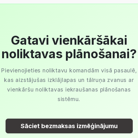
Gatavi vienkāršākai
noliktavas plānošanai?
Pievienojieties noliktavu komandām visā pasaulē,
kas aizstājušas izklājlapas un tālruņa zvanus ar
vienkāršu noliktavas iekraušanas plānošanas
sistēmu.
Sāciet bezmaksas izmēģinājumu