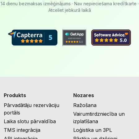
14 dienu bezmaksas izmēģinājums · Nav nepieciešama kredītkarte ·
Atceliet jebkurā laikā
Produkts
Nozares
Pārvadātāju rezervāciju
Ražošana
portāls
Vairumtirdzniecība un
Laika slotu pārvaldība
izplatīšana
TMS integrācija
Loģistika un 3PL
API integrācija
Pārtika un dzērieni