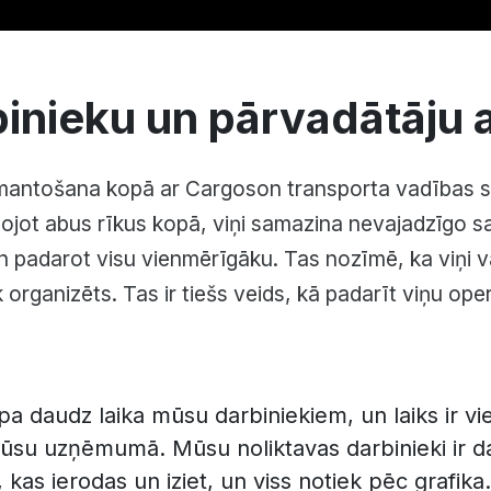
inieku un pārvadātāju 
antošana kopā ar Cargoson transporta vadības sist
tojot abus rīkus kopā, viņi samazina nevajadzīgo sa
n padarot visu vienmērīgāku. Tas nozīmē, ka viņi 
āk organizēts. Tas ir tiešs veids, kā padarīt viņu op
a daudz laika mūsu darbiniekiem, un laiks ir vi
ūsu uzņēmumā. Mūsu noliktavas darbinieki ir d
, kas ierodas un iziet, un viss notiek pēc grafika.