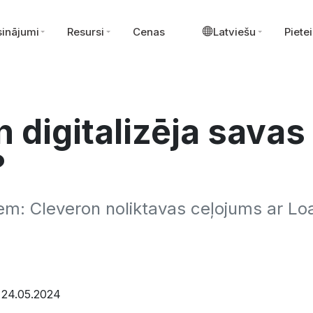
sinājumi
Resursi
Cenas
Latviešu
Pietei
 digitalizēja savas
?
em: Cleveron noliktavas ceļojums ar Lo
 24.05.2024