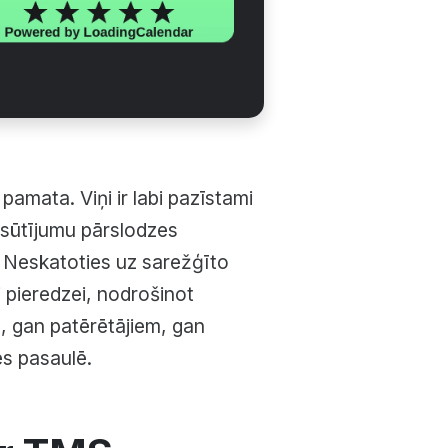
pamata. Viņi ir labi pazīstami
n sūtījumu pārslodzes
 Neskatoties uz sarežģīto
i pieredzei, nodrošinot
em, gan patērētājiem, gan
es pasaulē.