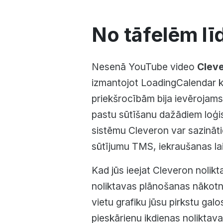
No tāfelēm lī
Nesenā YouTube video
Cleve
izmantojot LoadingCalendar 
priekšrocībām bija ievēroja
pastu sūtīšanu dažādiem loģi
sistēmu Cleveron var sazinātie
sūtījumu TMS, iekraušanas laik
Kad jūs ieejat Cleveron nolikt
noliktavas plānošanas nākotni. 
vietu grafiku jūsu pirkstu gal
pieskārienu ikdienas noliktava