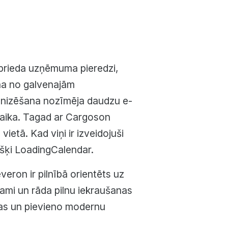
rieda uzņēmuma pieredzi,
na no galvenajām
anizēšana nozīmēja daudzu e-
laika. Tagad ar Cargoson
etā. Kad viņi ir izveidojuši
kšķi LoadingCalendar.
veron ir pilnībā orientēts uz
tojami un rāda pilnu iekraušanas
ākas un pievieno modernu