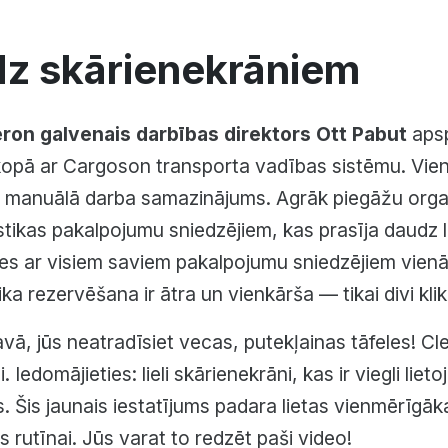
dz skārienekrāniem
ron galvenais darbības direktors Ott Pabut
apsp
kopā ar Cargoson transporta vadības sistēmu. Vie
ms manuālā darba samazinājums. Agrāk piegāžu org
stikas pakalpojumu sniedzējiem, kas prasīja daudz 
s ar visiem saviem pakalpojumu sniedzējiem vienā vi
a rezervēšana ir ātra un vienkārša — tikai divi kli
avā, jūs neatradīsiet vecas, putekļainas tāfeles! Cle
Iedomājieties: lieli skārienekrāni, kas ir viegli lie
os. Šis jaunais iestatījums padara lietas vienmērīg
s rutīnai. Jūs varat to redzēt paši video!