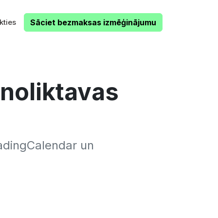
kties
Sāciet bezmaksas izmēģinājumu
 noliktavas
adingCalendar un