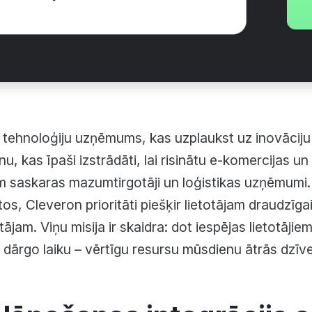
as tehnoloģiju uzņēmums, kas uzplaukst uz inovāciju 
nu, kas īpaši izstrādāti, lai risinātu e-komercijas u
 saskaras mazumtirgotāji un loģistikas uzņēmumi.
s, Cleveron prioritāti piešķir lietotājam draudzīga
tājam. Viņu misija ir skaidra: dot iespējas lietotāji
dārgo laiku – vērtīgu resursu mūsdienu ātrās dzīv