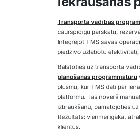
Iekraušanas p
Transporta vadības progra
caurspīdīgu pārskatu, rezervāc
Integrējot TMS savās operāci
piedzīvo uzlabotu efektivitāt
Balstoties uz transporta va
plānošanas programmatūru
v
plūsmu, kur TMS dati par ienā
platformu. Tas novērš manuālu
izbraukšanu, pamatojoties uz 
Rezultāts: vienmērīgāka, ātrā
klientus.