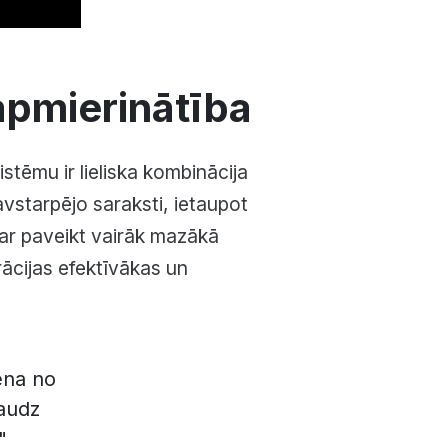
apmierinātība
ēmu ir lieliska kombinācija
vstarpējo saraksti, ietaupot
var paveikt vairāk mazākā
erācijas efektīvākas un
ena no
audz
"