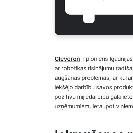
Cleveron
ir pionieris Igaunij
ar robotikas risinājumu radīša
augšanas problēmas, ar kurām
iekšējo darbību savos produkto
pozitīvu mijiedarbību galalieto
uzņēmumiem, ietaupot viņiem 