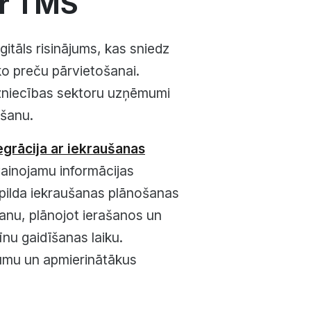
ar TMS
gitāls risinājums, kas sniedz
sko preču pārvietošanai.
dzniecības sektoru uzņēmumi
ošanu.
tegrācija ar iekraušanas
evainojamu informācijas
zpilda iekraušanas plānošanas
anu, plānojot ierašanos un
nu gaidīšanas laiku.
jumu un apmierinātākus