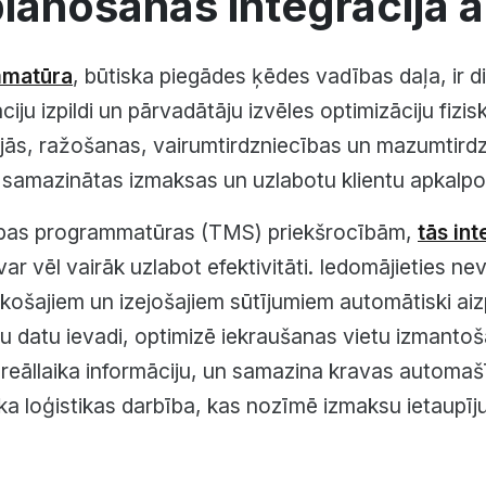
lānošanas integrācija 
mmatūra
, būtiska piegādes ķēdes vadības daļa, ir di
iju izpildi un pārvadātāju izvēles optimizāciju fizi
jās, ražošanas, vairumtirdzniecības un mazumtir
i, samazinātas izmaksas un uzlabotu klientu apkalp
dības programmatūras (TMS) priekšrocībām,
tās in
ar vēl vairāk uzlabot efektivitāti. Iedomājieties n
košajiem un izejošajiem sūtījumiem automātiski ai
 datu ievadi, optimizē iekraušanas vietu izmantoš
reāllaika informāciju, un samazina kravas automašī
ka loģistikas darbība, kas nozīmē izmaksu ietaupī