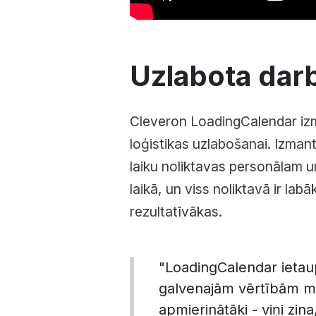
Uzlabota darb
Cleveron LoadingCalendar izm
loģistikas uzlabošanai. Izman
laiku noliktavas personālam u
laikā, un viss noliktavā ir lab
rezultatīvākas.
"LoadingCalendar ietaup
galvenajām vērtībām m
apmierinātāki - viņi zina