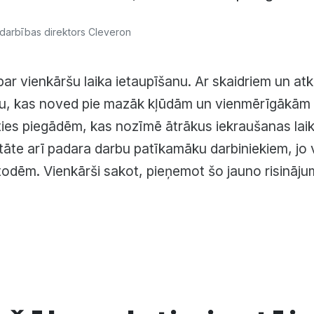
t
 darbības direktors Cleveron
par vienkāršu laika ietaupīšanu. Ar skaidriem un at
fiku, kas noved pie mazāk kļūdām un vienmērīgākām
ties piegādēm, kas nozīmē ātrākus iekraušanas lai
itāte arī padara darbu patīkamāku darbiniekiem, jo 
ēm. Vienkārši sakot, pieņemot šo jauno risinājum