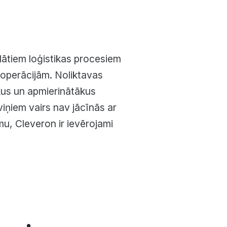
klātiem loģistikas procesiem
 operācijām. Noliktavas
kus un apmierinātākus
viņiem vairs nav jācīnās ar
u, Cleveron ir ievērojami