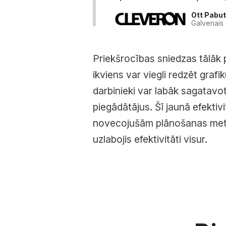
Ott Pabu
Galvenais
Priekšrocības sniedzas tālāk 
ikviens var viegli redzēt gra
darbinieki var labāk sagatavo
piegādātājus. Šī jaunā efektiv
novecojušām plānošanas metod
uzlabojis efektivitāti visur.