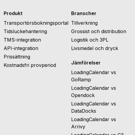
Produkt
Branscher
Transportörsbokningsportal
Tillverkning
Tidsluckehantering
Grossist och distribution
TMS-integration
Logistik och 3PL
API-integration
Livsmedel och dryck
Prissättning
Jämförelser
Kostnadsfri provperiod
LoadingCalendar vs
GoRamp
LoadingCalendar vs
Opendock
LoadingCalendar vs
DataDocks
LoadingCalendar vs
Arrivy
LoadingCalendar vs C3