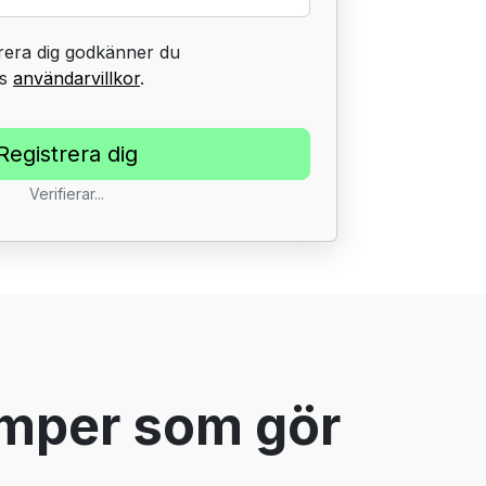
rera dig godkänner du
rs
användarvillkor
.
Verifierar...
amper som gör