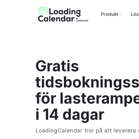
Produkt
Lös
Gratis
tidsboknings
för lasteramp
i 14 dagar
LoadingCalendar tror på att leverera