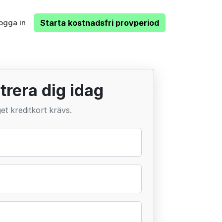
ogga in
Starta kostnadsfri provperiod
trera dig idag
et kreditkort krävs.