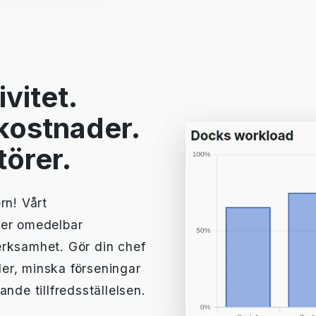
vitet.
kostnader.
törer.
ern! Vårt
ger omedelbar
 verksamhet. Gör din chef
er, minska förseningar
nde tillfredsställelsen.