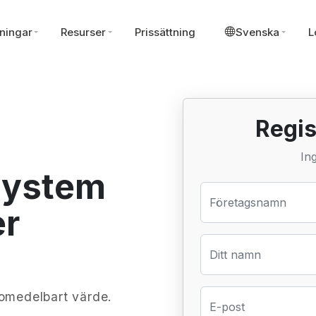
ningar
Resurser
Prissättning
Svenska
L
Regis
Ing
system
Företagsnamn
er
Ditt namn
 omedelbart värde.
E-post