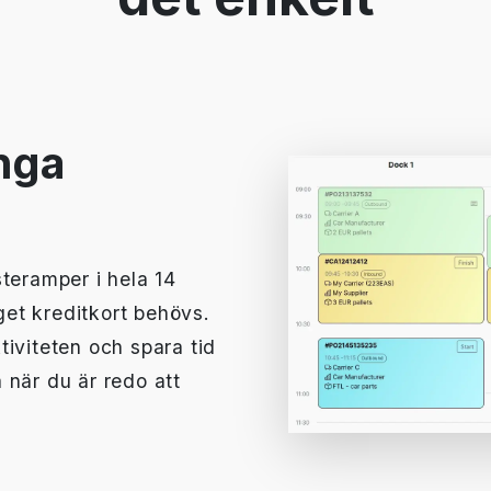
Inga
teramper i hela 14
nget kreditkort behövs.
iviteten och spara tid
 när du är redo att