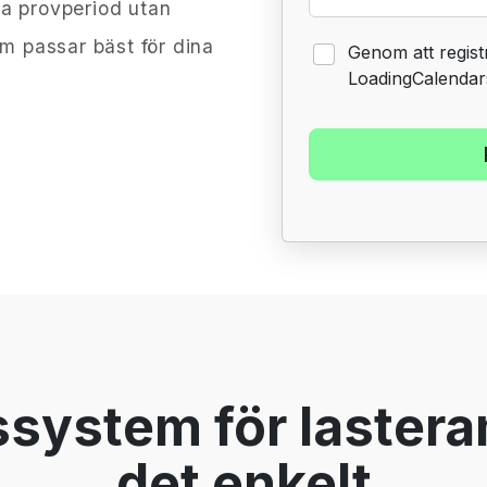
a provperiod utan
om passar bäst för dina
Genom att regist
LoadingCalenda
system för laster
det enkelt