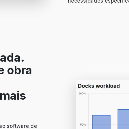
necessidades específic
rada.
e obra
 mais
so software de