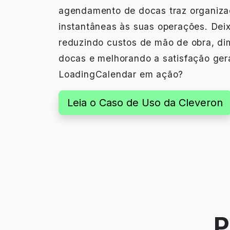
agendamento de docas traz organizaç
instantâneas às suas operações. Deix
reduzindo custos de mão de obra, di
docas e melhorando a satisfação gera
LoadingCalendar em ação?
Leia o Caso de Uso da Cleveron
P