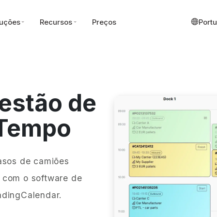
uções
Recursos
Preços
Port
estão de
 Tempo
rasos de camiões
 com o software de
adingCalendar.