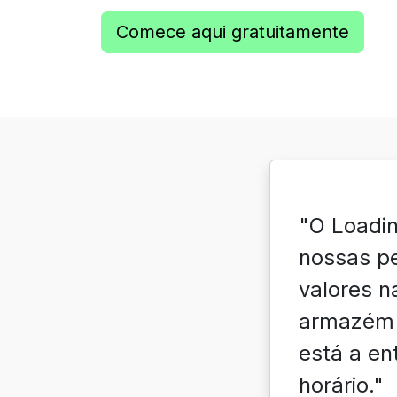
Comece aqui gratuitamente
"O Loadi
nossas pe
valores n
armazém e
está a en
horário."