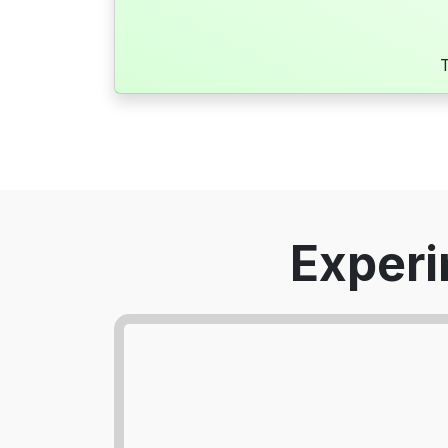
T
Exper