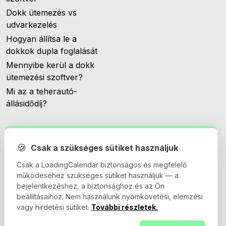
Dokk ütemezés vs
udvarkezelés
Hogyan állítsa le a
dokkok dupla foglalását
Mennyibe kerül a dokk
ütemezési szoftver?
Mi az a teherautó-
állásidődíj?
🍪
Csak a szükséges sütiket használjuk
Csak a LoadingCalendar biztonságos és megfelelő
működéséhez szükséges sütiket használjuk — a
© 2026 Loadingcalendar.com. Minden jog fenntartva.
bejelentkezéshez, a biztonsághoz és az Ön
beállításaihoz. Nem használunk nyomkövetési, elemzési
vagy hirdetési sütiket.
További részletek.
Felhasználási feltételek
Adatvédelmi irányelvek