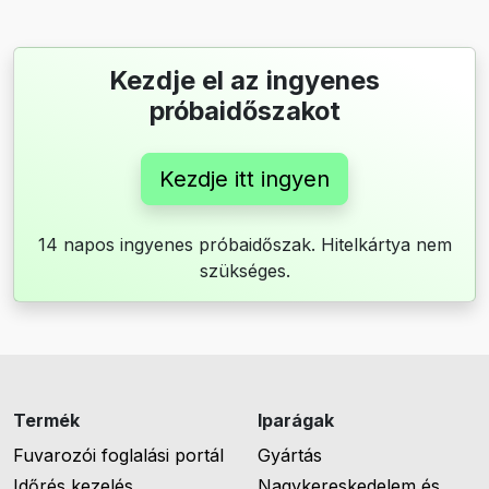
Kezdje el az ingyenes
próbaidőszakot
Kezdje itt ingyen
14 napos ingyenes próbaidőszak. Hitelkártya nem
szükséges.
Termék
Iparágak
Fuvarozói foglalási portál
Gyártás
Időrés kezelés
Nagykereskedelem és