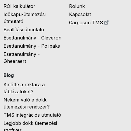
ROI kalkulátor
Rólunk
Időkapu-ütemezési
Kapcsolat
útmutató
Cargoson TMS
Beállítási útmutató
Esettanulmány - Cleveron
Esettanulmány - Polipaks
Esettanulmány -
Gheeraert
Blog
Kinőtte a raktára a
táblázatokat?
Nekem való a dokk
ütemezési rendszer?
TMS integrációs útmutató
Legjobb dokk ütemezési
szoftver