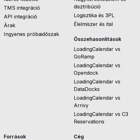
disztribúció
TMS integráció
Logisztika és 3PL
API integráció
Élelmiszer és ital
Árak
Ingyenes próbaidőszak
Összehasonlítások
LoadingCalendar vs
GoRamp
LoadingCalendar vs
Opendock
LoadingCalendar vs
DataDocks
LoadingCalendar vs
Arrivy
LoadingCalendar vs C3
Reservations
Források
Cég