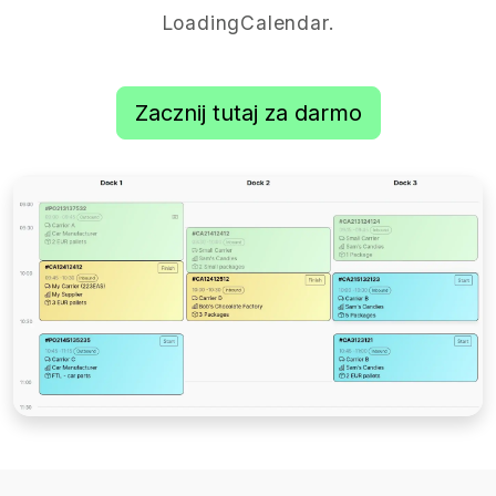
LoadingCalendar.
Zacznij tutaj za darmo