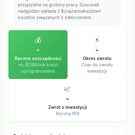
przyjazdów na godziny pracy. Szacunek
nadgodzin zakłada 2 $/ciężarówka/dzień
kosztów związanych z zatłoczeniem.
💰
⚡
-
-
Roczne oszczędności
Okres zwrotu
vs. $1,188/rok koszt
Czas do zwrotu
oprogramowania
inwestycji
📈
-
Zwrot z inwestycji
Roczny ROI