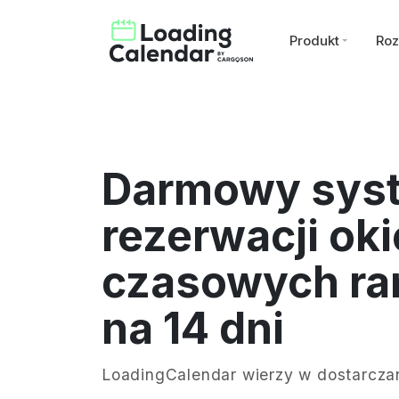
Produkt
Roz
Darmowy sys
rezerwacji ok
czasowych r
na 14 dni
LoadingCalendar wierzy w dostarcza