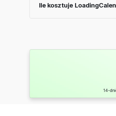
Ile kosztuje LoadingCale
14-dn