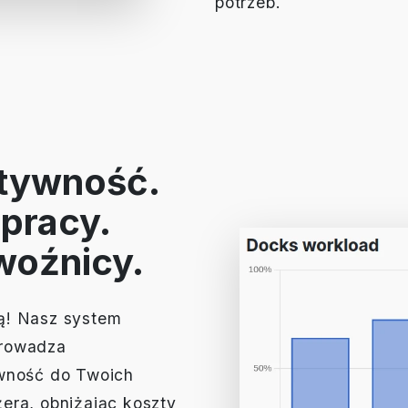
potrzeb.
tywność.
pracy.
woźnicy.
ą! Nasz system
prowadza
ywność do Twoich
era, obniżając koszty