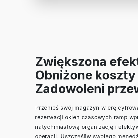
Zwiększona efek
Obniżone koszty 
Zadowoleni prze
Przenieś swój magazyn w erę cyfrow
rezerwacji okien czasowych ramp w
natychmiastową organizację i efekt
operacji. Uszczęśliw swojego menedż