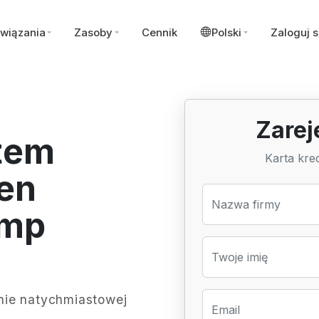
wiązania
Zasoby
Cennik
Polski
Zaloguj s
Zarej
tem
Karta kre
ien
Nazwa firmy
amp
Twoje imię
nie natychmiastowej
Email