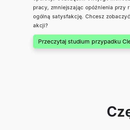
pracy, zmniejszając opóźnienia przy 
ogólną satysfakcję. Chcesz zobaczy
akcji?
Przeczytaj studium przypadku Cl
Czę