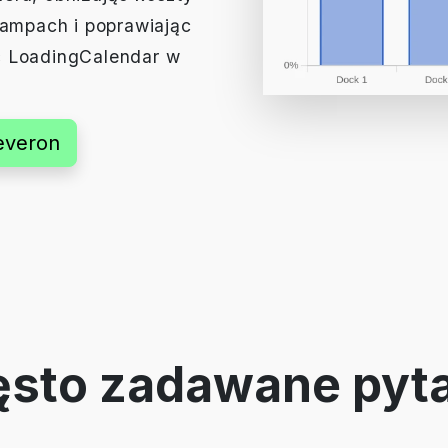
rampach i poprawiając
ć LoadingCalendar w
everon
sto zadawane pyt