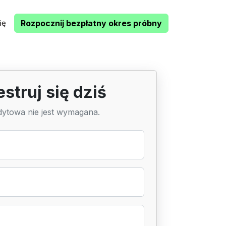
ię
Rozpocznij bezpłatny okres próbny
estruj się dziś
dytowa nie jest wymagana.