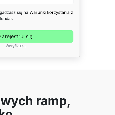
 zgadzasz się na
Warunki korzystania z
lendar.
Weryfikuję...
owych ramp,
tko