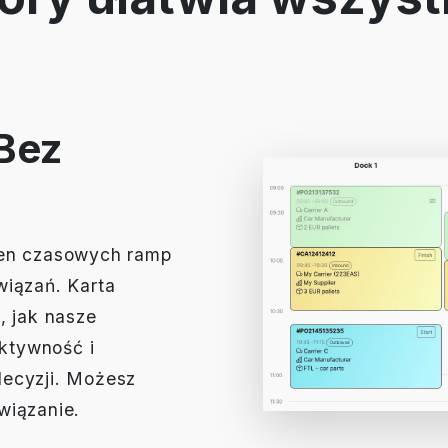
 Bez
ien czasowych ramp
wiązań. Karta
, jak nasze
ktywność i
decyzji. Możesz
wiązanie.