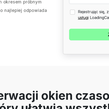
ym okresem próbnym
o najlepiej odpowiada
Rejestrując się,
usługi
LoadingCa
erwacji okien czas
óry ułatwia wszys