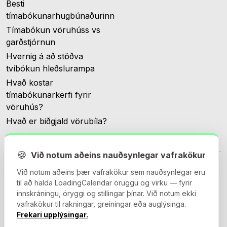
Besti
tímabókunarhugbúnaðurinn
Tímabókun vöruhúss vs
garðstjórnun
Hvernig á að stöðva
tvíbókun hleðslurampa
Hvað kostar
tímabókunarkerfi fyrir
vöruhús?
Hvað er biðgjald vörubíla?
🍪
Við notum aðeins nauðsynlegar vafrakökur
Við notum aðeins þær vafrakökur sem nauðsynlegar eru
til að halda LoadingCalendar öruggu og virku — fyrir
innskráningu, öryggi og stillingar þínar. Við notum ekki
© 2026 Loadingcalendar.com. Allur réttur áskilinn.
vafrakökur til rakningar, greiningar eða auglýsinga.
Frekari upplýsingar.