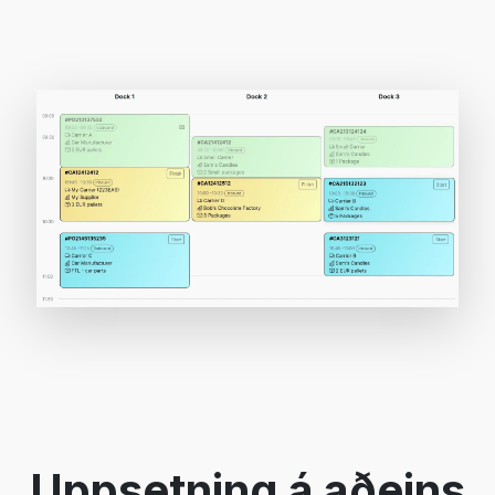
Uppsetning á aðeins