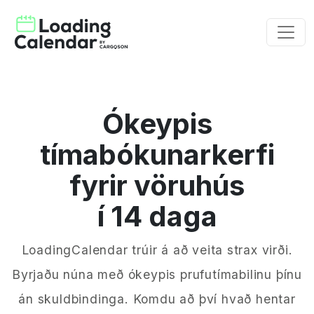
Ókeypis
tímabókunarkerfi
fyrir vöruhús
í 14 daga
LoadingCalendar trúir á að veita strax virði.
Byrjaðu núna með ókeypis prufutímabilinu þínu
án skuldbindinga. Komdu að því hvað hentar