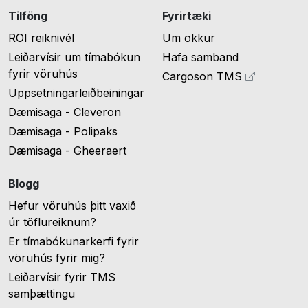
Tilföng
Fyrirtæki
ROI reiknivél
Um okkur
Leiðarvísir um tímabókun
Hafa samband
fyrir vöruhús
Cargoson TMS
Uppsetningarleiðbeiningar
Dæmisaga - Cleveron
Dæmisaga - Polipaks
Dæmisaga - Gheeraert
Blogg
Hefur vöruhús þitt vaxið
úr töflureiknum?
Er tímabókunarkerfi fyrir
vöruhús fyrir mig?
Leiðarvísir fyrir TMS
samþættingu