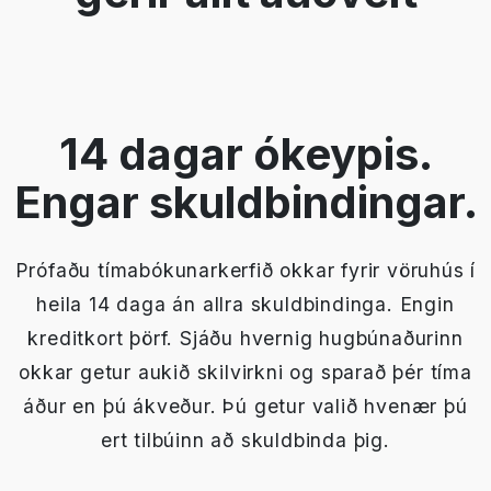
14 dagar ókeypis.
Engar skuldbindingar.
Prófaðu tímabókunarkerfið okkar fyrir vöruhús í
heila 14 daga án allra skuldbindinga. Engin
kreditkort þörf. Sjáðu hvernig hugbúnaðurinn
okkar getur aukið skilvirkni og sparað þér tíma
áður en þú ákveður. Þú getur valið hvenær þú
ert tilbúinn að skuldbinda þig.