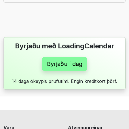
Byrjaðu með LoadingCalendar
Byrjaðu í dag
14 daga ókeypis prufutími. Engin kreditkort þörf.
Vara
Atvinnugreinar