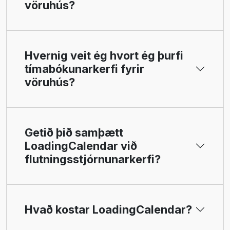
vöruhús?
Hvernig veit ég hvort ég þurfi
tímabókunarkerfi fyrir
vöruhús?
Getið þið samþætt
LoadingCalendar við
flutningsstjórnunarkerfi?
Hvað kostar LoadingCalendar?