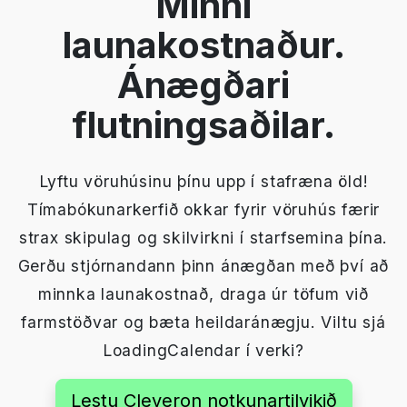
Minni
launakostnaður.
Ánægðari
flutningsaðilar.
Lyftu vöruhúsinu þínu upp í stafræna öld!
Tímabókunarkerfið okkar fyrir vöruhús færir
strax skipulag og skilvirkni í starfsemina þína.
Gerðu stjórnandann þinn ánægðan með því að
minnka launakostnað, draga úr töfum við
farmstöðvar og bæta heildaránægju. Viltu sjá
LoadingCalendar í verki?
Lestu Cleveron notkunartilvikið