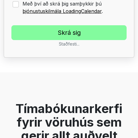
Með því að skrá þig samþykkir þú
þjónustuskilmála LoadingCalendar
.
Staðfesti...
Tímabókunarkerfi
fyrir vöruhús sem
gerir allt auðvelt