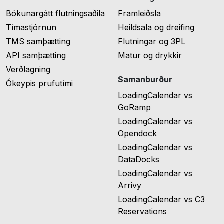
Bókunargátt flutningsaðila
Framleiðsla
Tímastjórnun
Heildsala og dreifing
TMS samþætting
Flutningar og 3PL
API samþætting
Matur og drykkir
Verðlagning
Samanburður
Ókeypis prufutími
LoadingCalendar vs
GoRamp
LoadingCalendar vs
Opendock
LoadingCalendar vs
DataDocks
LoadingCalendar vs
Arrivy
LoadingCalendar vs C3
Reservations