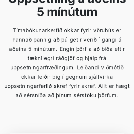
5 mínútum
Tímabókunarkerfið okkar fyrir vöruhús er
hannað þannig að þú getir verið í gangi á
aðeins 5 mínútum. Engin þörf á að bíða eftir
tæknilegri ráðgjöf og hjálp frá
uppsetningarfræðingum. Leiðandi viðmótið
okkar leiðir þig í gegnum sjálfvirka
uppsetningarferlið skref fyrir skref. Allt er hægt
að sérsníða að þínum sérstöku þörfum.