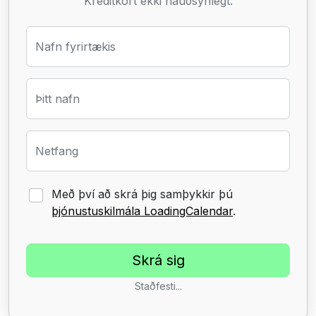
Kreditkort ekki nauðsynlegt.
Nafn fyrirtækis
Þitt nafn
Netfang
Með því að skrá þig samþykkir þú
þjónustuskilmála LoadingCalendar
.
Staðfesti...