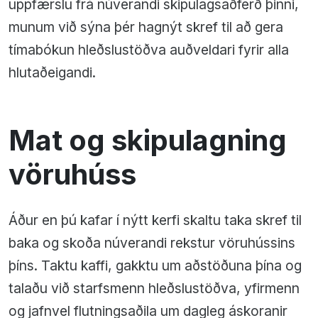
uppfærslu frá núverandi skipulagsaðferð þinni,
munum við sýna þér hagnýt skref til að gera
tímabókun hleðslustöðva auðveldari fyrir alla
hlutaðeigandi.
Mat og skipulagning
vöruhúss
Áður en þú kafar í nýtt kerfi skaltu taka skref til
baka og skoða núverandi rekstur vöruhússins
þíns. Taktu kaffi, gakktu um aðstöðuna þína og
talaðu við starfsmenn hleðslustöðva, yfirmenn
og jafnvel flutningsaðila um dagleg áskoranir