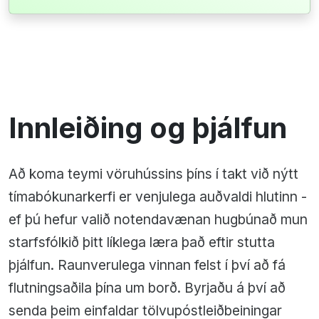
Innleiðing og þjálfun
Að koma teymi vöruhússins þíns í takt við nýtt
tímabókunarkerfi er venjulega auðvaldi hlutinn -
ef þú hefur valið notendavænan hugbúnað mun
starfsfólkið þitt líklega læra það eftir stutta
þjálfun. Raunverulega vinnan felst í því að fá
flutningsaðila þína um borð. Byrjaðu á því að
senda þeim einfaldar tölvupóstleiðbeiningar