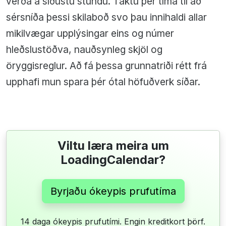
verða á síðustu stundu. Taktu þér tíma til að
sérsníða þessi skilaboð svo þau innihaldi allar
mikilvægar upplýsingar eins og númer
hleðslustöðva, nauðsynleg skjöl og
öryggisreglur. Að fá þessa grunnatriði rétt frá
upphafi mun spara þér ótal höfuðverk síðar.
Viltu læra meira um
LoadingCalendar?
Byrjaðu ókeypis prufutíma
14 daga ókeypis prufutími. Engin kreditkort þörf.