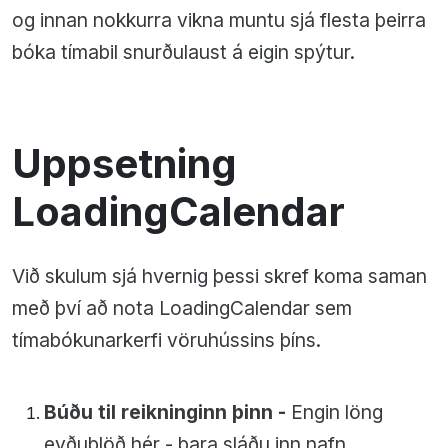
og innan nokkurra vikna muntu sjá flesta þeirra
bóka tímabil snurðulaust á eigin spýtur.
Uppsetning
LoadingCalendar
Við skulum sjá hvernig þessi skref koma saman
með því að nota LoadingCalendar sem
tímabókunarkerfi vöruhússins þíns.
Búðu til reikninginn þinn -
Engin löng
eyðublöð hér - bara sláðu inn nafn