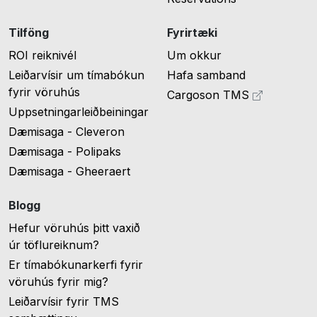
Tilföng
Fyrirtæki
ROI reiknivél
Um okkur
Leiðarvísir um tímabókun
Hafa samband
fyrir vöruhús
Cargoson TMS
Uppsetningarleiðbeiningar
Dæmisaga - Cleveron
Dæmisaga - Polipaks
Dæmisaga - Gheeraert
Blogg
Hefur vöruhús þitt vaxið
úr töflureiknum?
Er tímabókunarkerfi fyrir
vöruhús fyrir mig?
Leiðarvísir fyrir TMS