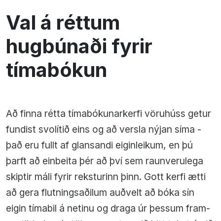
Val á réttum
hugbúnaði fyrir
tímabókun
Að finna rétta tímabókunarkerfi vöruhúss getur
fundist svolítið eins og að versla nýjan síma -
það eru fullt af glansandi eiginleikum, en þú
þarft að einbeita þér að því sem raunverulega
skiptir máli fyrir reksturinn þinn. Gott kerfi ætti
að gera flutningsaðilum auðvelt að bóka sín
eigin tímabil á netinu og draga úr þessum fram-