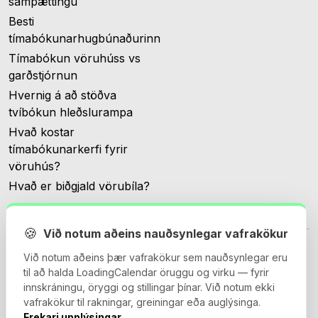
samþættingu
Besti
tímabókunarhugbúnaðurinn
Tímabókun vöruhúss vs
garðstjórnun
Hvernig á að stöðva
tvíbókun hleðslurampa
Hvað kostar
tímabókunarkerfi fyrir
vöruhús?
Hvað er biðgjald vörubíla?
🍪
Við notum aðeins nauðsynlegar vafrakökur
Við notum aðeins þær vafrakökur sem nauðsynlegar eru
til að halda LoadingCalendar öruggu og virku — fyrir
innskráningu, öryggi og stillingar þínar. Við notum ekki
© 2026 Loadingcalendar.com. Allur réttur áskilinn.
vafrakökur til rakningar, greiningar eða auglýsinga.
Frekari upplýsingar.