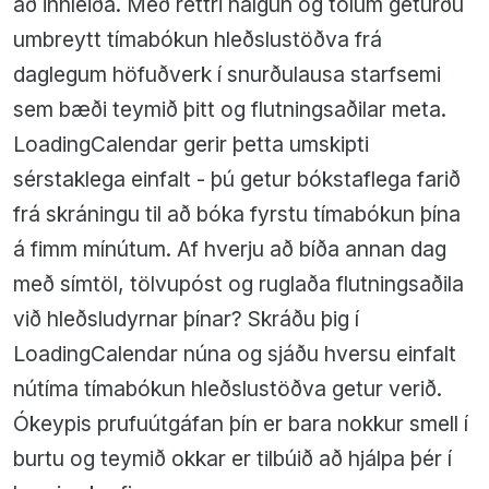
að innleiða. Með réttri nálgun og tólum geturðu
umbreytt tímabókun hleðslustöðva frá
daglegum höfuðverk í snurðulausa starfsemi
sem bæði teymið þitt og flutningsaðilar meta.
LoadingCalendar gerir þetta umskipti
sérstaklega einfalt - þú getur bókstaflega farið
frá skráningu til að bóka fyrstu tímabókun þína
á fimm mínútum. Af hverju að bíða annan dag
með símtöl, tölvupóst og ruglaða flutningsaðila
við hleðsludyrnar þínar? Skráðu þig í
LoadingCalendar núna og sjáðu hversu einfalt
nútíma tímabókun hleðslustöðva getur verið.
Ókeypis prufuútgáfan þín er bara nokkur smell í
burtu og teymið okkar er tilbúið að hjálpa þér í