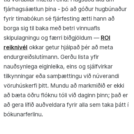
fjárhagsáætlun þína - þó að góður hugbúnaður
fyrir tímabókun sé fjárfesting ætti hann að
borga sig til baka með betri vinnuafls
skipulagningu og færri biðgjöldum —
ROI
reiknivél
okkar getur hjálpað þér að meta
endurgreiðslutímann. Gerðu lista yfir
nauðsynlega eiginleika, eins og sjálfvirkar
tilkynningar eða samþættingu við núverandi
vöruhúskerfi þitt. Mundu að markmiðið er ekki
að bæta öðru flóknu tóli við daginn þinn; það er
að gera lífið auðveldara fyrir alla sem taka þátt í
bókunarferlinu.