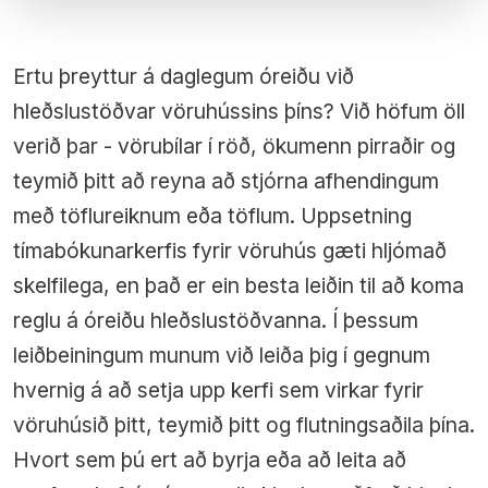
Ertu þreyttur á daglegum óreiðu við
hleðslustöðvar vöruhússins þíns? Við höfum öll
verið þar - vörubílar í röð, ökumenn pirraðir og
teymið þitt að reyna að stjórna afhendingum
með töflureiknum eða töflum. Uppsetning
tímabókunarkerfis fyrir vöruhús gæti hljómað
skelfilega, en það er ein besta leiðin til að koma
reglu á óreiðu hleðslustöðvanna. Í þessum
leiðbeiningum munum við leiða þig í gegnum
hvernig á að setja upp kerfi sem virkar fyrir
vöruhúsið þitt, teymið þitt og flutningsaðila þína.
Hvort sem þú ert að byrja eða að leita að