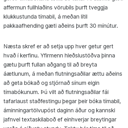
affermun fullhlaðins vörubíls þurft tveggja
klukkustunda tímabil, á meðan lítil
pakkaafhending gæti aðeins þurft 30 mínútur.
Næsta skref er að setja upp hver getur gert
hvað í kerfinu. Yfirmenn hleðslustöðva þinna
gætu þurft fullan aðgang til að breyta
áætlunum, á meðan flutningsaðilar ættu aðeins
að geta bókað og stjórnað sínum eigin
tímabókunum. Þú vilt að flutningsaðilar fái
tafarlaust staðfestingu þegar þeir bóka tímabil,
áminningartölvupóst daginn áður og kannski
jafnvel textaskilaboð ef einhverjar breytingar