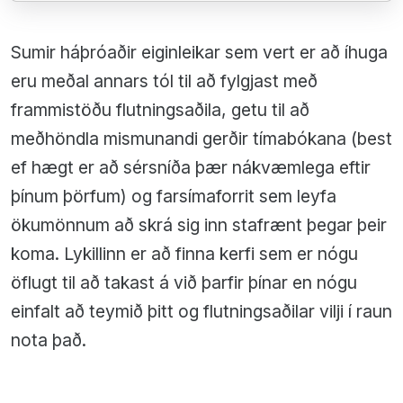
Sumir háþróaðir eiginleikar sem vert er að íhuga
eru meðal annars tól til að fylgjast með
frammistöðu flutningsaðila, getu til að
meðhöndla mismunandi gerðir tímabókana (best
ef hægt er að sérsníða þær nákvæmlega eftir
þínum þörfum) og farsímaforrit sem leyfa
ökumönnum að skrá sig inn stafrænt þegar þeir
koma. Lykillinn er að finna kerfi sem er nógu
öflugt til að takast á við þarfir þínar en nógu
einfalt að teymið þitt og flutningsaðilar vilji í raun
nota það.