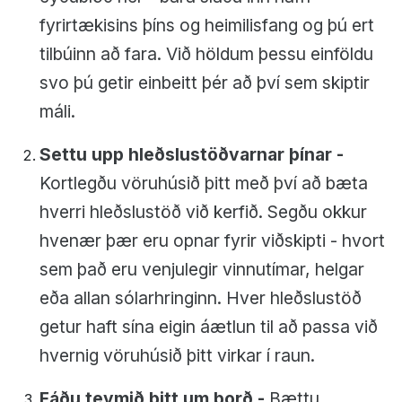
fyrirtækisins þíns og heimilisfang og þú ert
tilbúinn að fara. Við höldum þessu einföldu
svo þú getir einbeitt þér að því sem skiptir
máli.
Settu upp hleðslustöðvarnar þínar -
Kortlegðu vöruhúsið þitt með því að bæta
hverri hleðslustöð við kerfið. Segðu okkur
hvenær þær eru opnar fyrir viðskipti - hvort
sem það eru venjulegir vinnutímar, helgar
eða allan sólarhringinn. Hver hleðslustöð
getur haft sína eigin áætlun til að passa við
hvernig vöruhúsið þitt virkar í raun.
Fáðu teymið þitt um borð -
Bættu