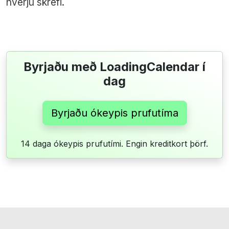
hverju skrefi.
Byrjaðu með LoadingCalendar í
dag
Byrjaðu ókeypis prufutíma
14 daga ókeypis prufutími. Engin kreditkort þörf.