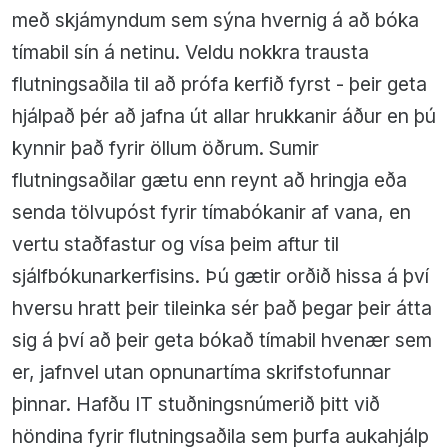
með skjámyndum sem sýna hvernig á að bóka
tímabil sín á netinu. Veldu nokkra trausta
flutningsaðila til að prófa kerfið fyrst - þeir geta
hjálpað þér að jafna út allar hrukkanir áður en þú
kynnir það fyrir öllum öðrum. Sumir
flutningsaðilar gætu enn reynt að hringja eða
senda tölvupóst fyrir tímabókanir af vana, en
vertu staðfastur og vísa þeim aftur til
sjálfbókunarkerfisins. Þú gætir orðið hissa á því
hversu hratt þeir tileinka sér það þegar þeir átta
sig á því að þeir geta bókað tímabil hvenær sem
er, jafnvel utan opnunartíma skrifstofunnar
þinnar. Hafðu IT stuðningsnúmerið þitt við
höndina fyrir flutningsaðila sem þurfa aukahjálp