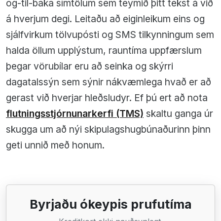
og-til-baka símtölum sem teymið þitt tekst á við
á hverjum degi. Leitaðu að eiginleikum eins og
sjálfvirkum tölvupósti og SMS tilkynningum sem
halda öllum upplýstum, rauntíma uppfærslum
þegar vörubílar eru að seinka og skýrri
dagatalssýn sem sýnir nákvæmlega hvað er að
gerast við hverjar hleðsludyr. Ef þú ert að nota
flutningsstjórnunarkerfi (TMS)
skaltu ganga úr
skugga um að nýi skipulagshugbúnaðurinn þinn
geti unnið með honum.
Byrjaðu ókeypis prufutíma