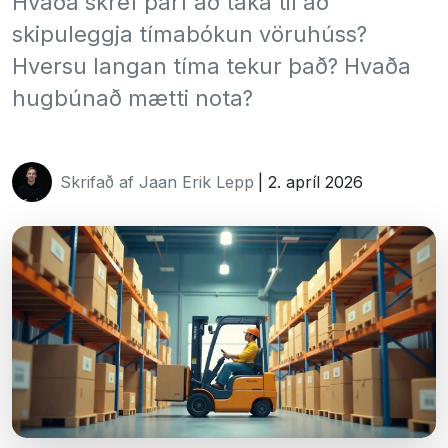
Hvaða skref þarf að taka til að
skipuleggja tímabókun vöruhúss?
Hversu langan tíma tekur það? Hvaða
hugbúnað mætti nota?
Skrifað af Jaan Erik Lepp
| 2. apríl 2026