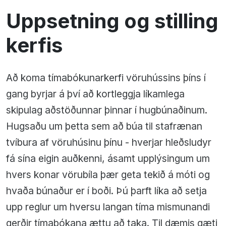
Uppsetning og stilling
kerfis
Að koma tímabókunarkerfi vöruhússins þíns í
gang byrjar á því að kortleggja líkamlega
skipulag aðstöðunnar þinnar í hugbúnaðinum.
Hugsaðu um þetta sem að búa til stafrænan
tvíbura af vöruhúsinu þínu - hverjar hleðsludyr
fá sína eigin auðkenni, ásamt upplýsingum um
hvers konar vörubíla þær geta tekið á móti og
hvaða búnaður er í boði. Þú þarft líka að setja
upp reglur um hversu langan tíma mismunandi
gerðir tímabókana ættu að taka. Til dæmis gæti