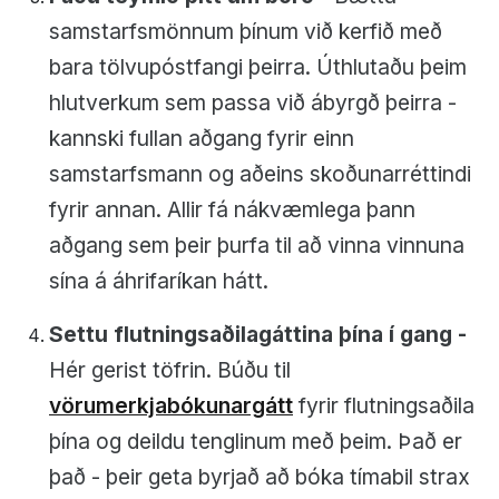
samstarfsmönnum þínum við kerfið með
bara tölvupóstfangi þeirra. Úthlutaðu þeim
hlutverkum sem passa við ábyrgð þeirra -
kannski fullan aðgang fyrir einn
samstarfsmann og aðeins skoðunarréttindi
fyrir annan. Allir fá nákvæmlega þann
aðgang sem þeir þurfa til að vinna vinnuna
sína á áhrifaríkan hátt.
Settu flutningsaðilagáttina þína í gang -
Hér gerist töfrin. Búðu til
vörumerkjabókunargátt
fyrir flutningsaðila
þína og deildu tenglinum með þeim. Það er
það - þeir geta byrjað að bóka tímabil strax