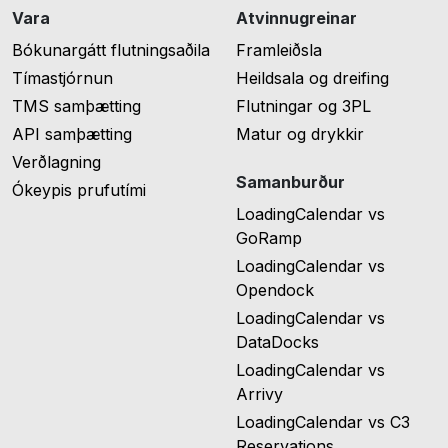
Vara
Atvinnugreinar
Bókunargátt flutningsaðila
Framleiðsla
Tímastjórnun
Heildsala og dreifing
TMS samþætting
Flutningar og 3PL
API samþætting
Matur og drykkir
Verðlagning
Samanburður
Ókeypis prufutími
LoadingCalendar vs
GoRamp
LoadingCalendar vs
Opendock
LoadingCalendar vs
DataDocks
LoadingCalendar vs
Arrivy
LoadingCalendar vs C3
Reservations