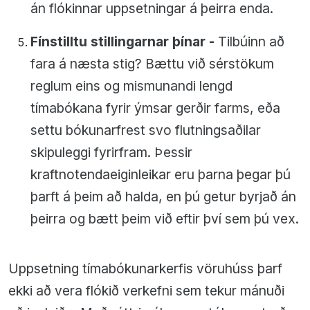
án flókinnar uppsetningar á þeirra enda.
Fínstilltu stillingarnar þínar -
Tilbúinn að
fara á næsta stig? Bættu við sérstökum
reglum eins og mismunandi lengd
tímabókana fyrir ýmsar gerðir farms, eða
settu bókunarfrest svo flutningsaðilar
skipuleggi fyrirfram. Þessir
kraftnotendaeiginleikar eru þarna þegar þú
þarft á þeim að halda, en þú getur byrjað án
þeirra og bætt þeim við eftir því sem þú vex.
Uppsetning tímabókunarkerfis vöruhúss þarf
ekki að vera flókið verkefni sem tekur mánuði