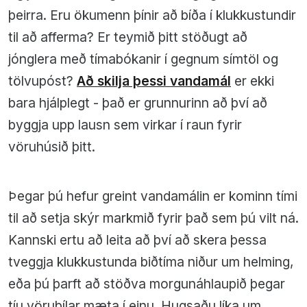
þeirra. Eru ökumenn þínir að bíða í klukkustundir
til að afferma? Er teymið þitt stöðugt að
jónglera með tímabókanir í gegnum símtöl og
tölvupóst?
Að skilja þessi vandamál
er ekki
bara hjálplegt - það er grunnurinn að því að
byggja upp lausn sem virkar í raun fyrir
vöruhúsið þitt.
Þegar þú hefur greint vandamálin er kominn tími
til að setja skýr markmið fyrir það sem þú vilt ná.
Kannski ertu að leita að því að skera þessa
tveggja klukkustunda biðtíma niður um helming,
eða þú þarft að stöðva morgunáhlaupið þegar
tíu vörubílar mæta í einu. Hugsaðu líka um