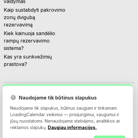
valdymas
Kaip sustabdyti pakrovimo
zonų dvigubą
rezervavimą
Kiek kainuoja sandėlio
rampų rezervavimo
sistema?
Kas yra sunkvežimių
prastova?
🍪
Naudojame tik būtinus slapukus
Naudojame tik slapukus, būtinus saugiam ir tinkamam
© 2026 Loadingcalendar.com. Visos teisės saugomos.
LoadingCalendar veikimui — prisijungimui, saugumui ir
jūsų nuostatoms. Nenaudojame stebėjimo, analitikos ar
reklamos slapukų.
Daugiau informacijos.
Naudojimo sąlygos
Privatumo politika
Duomenų tvarkymo