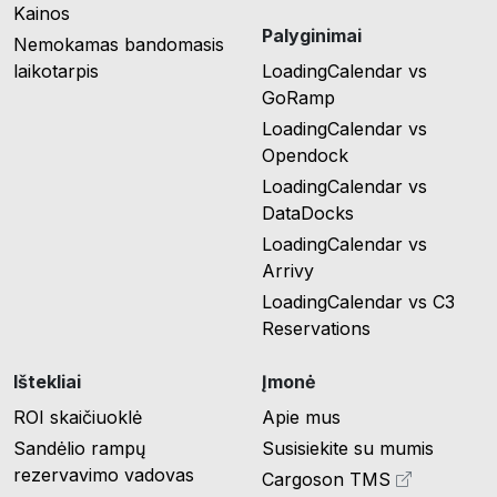
Kainos
Palyginimai
Nemokamas bandomasis
laikotarpis
LoadingCalendar vs
GoRamp
LoadingCalendar vs
Opendock
LoadingCalendar vs
DataDocks
LoadingCalendar vs
Arrivy
LoadingCalendar vs C3
Reservations
Ištekliai
Įmonė
ROI skaičiuoklė
Apie mus
Sandėlio rampų
Susisiekite su mumis
rezervavimo vadovas
Cargoson TMS