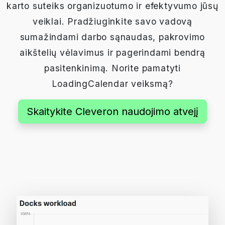
karto suteiks organizuotumo ir efektyvumo jūsų
veiklai. Pradžiuginkite savo vadovą
sumažindami darbo sąnaudas, pakrovimo
aikštelių vėlavimus ir pagerindami bendrą
pasitenkinimą. Norite pamatyti
LoadingCalendar veiksmą?
Skaitykite Cleveron naudojimo atvejį