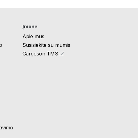
Įmonė
Apie mus
o
Susisiekite su mumis
Cargoson TMS
navimo