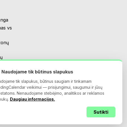
anga
as vs
zonų
pų
Naudojame tik būtinus slapukus
ova?
dojame tik slapukus, būtinus saugiam ir tinkamam
dingCalendar veikimui — prisijungimui, saugumui ir jūsų
statoms. Nenaudojame stebėjimo, analitikos ar reklamos
pukų.
Daugiau informacijos.
o sąlygos
Privatumo politika
Duomenų
sutartis
Sutikti