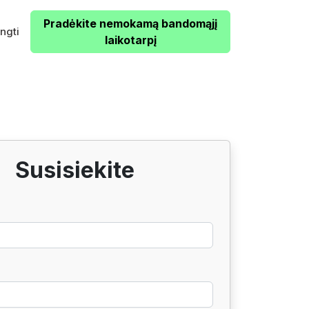
Pradėkite nemokamą bandomąjį
ungti
laikotarpį
Susisiekite