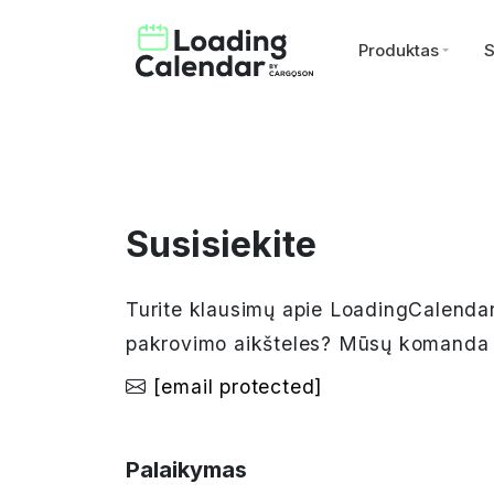
Produktas
S
Susisiekite
Turite klausimų apie LoadingCalendar
pakrovimo aikšteles? Mūsų komanda p
[email protected]
Palaikymas