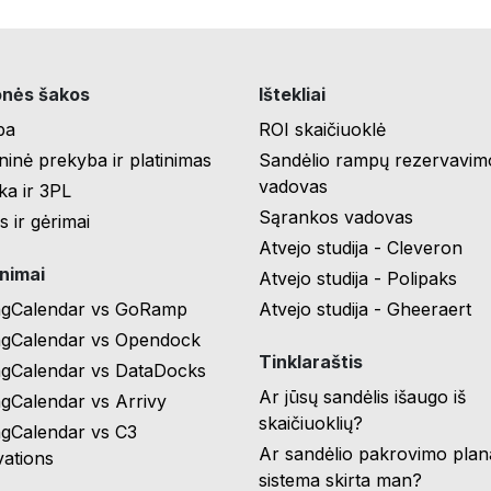
nės šakos
Ištekliai
ba
ROI skaičiuoklė
inė prekyba ir platinimas
Sandėlio rampų rezervavim
vadovas
ika ir 3PL
Sąrankos vadovas
s ir gėrimai
Atvejo studija - Cleveron
inimai
Atvejo studija - Polipaks
ngCalendar vs GoRamp
Atvejo studija - Gheeraert
ngCalendar vs Opendock
Tinklaraštis
ngCalendar vs DataDocks
Ar jūsų sandėlis išaugo iš
gCalendar vs Arrivy
skaičiuoklių?
ngCalendar vs C3
Ar sandėlio pakrovimo pla
ations
sistema skirta man?