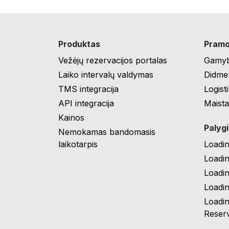
Produktas
Pramo
Vežėjų rezervacijos portalas
Gamy
Laiko intervalų valdymas
Didmen
TMS integracija
Logist
API integracija
Maista
Kainos
Palyg
Nemokamas bandomasis
laikotarpis
Loadi
Loadi
Loadi
Loadin
Loadi
Reserv