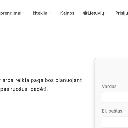
prendimai
Ištekliai
Kainos
Lietuvių
Prisij
 arba reikia pagalbos planuojant
Vardas
asiruošusi padėti.
El. paštas