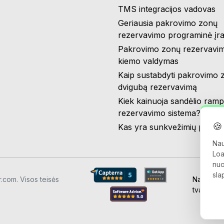
TMS integracijos vadovas
Geriausia pakrovimo zonų
rezervavimo programinė įr
Pakrovimo zonų rezervavim
kiemo valdymas
Kaip sustabdyti pakrovimo 
dvigubą rezervavimą
Kiek kainuoja sandėlio ram
rezervavimo sistema?
🍪
Kas yra sunkvežimių prast
Nau
Loa
nuo
sla
com. Visos teisės
Naudojim
tvarkymo 