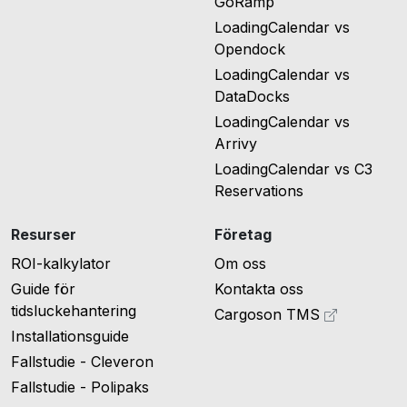
GoRamp
LoadingCalendar vs
Opendock
LoadingCalendar vs
DataDocks
LoadingCalendar vs
Arrivy
LoadingCalendar vs C3
Reservations
Resurser
Företag
ROI-kalkylator
Om oss
Guide för
Kontakta oss
tidsluckehantering
Cargoson TMS
Installationsguide
Fallstudie - Cleveron
Fallstudie - Polipaks