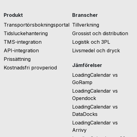
Produkt
Branscher
Transportörsbokningsportal
Tillverkning
Tidsluckehantering
Grossist och distribution
TMS-integration
Logistik och 3PL
API-integration
Livsmedel och dryck
Prissättning
Jämförelser
Kostnadsfri provperiod
LoadingCalendar vs
GoRamp
LoadingCalendar vs
Opendock
LoadingCalendar vs
DataDocks
LoadingCalendar vs
Arrivy