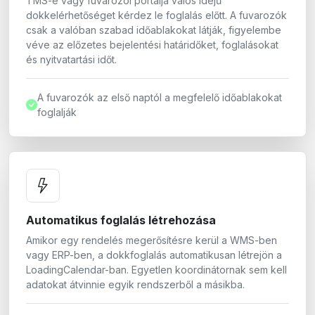
TMS-e vagy fuvarozói portálja valós idejű
dokkelérhetőséget kérdez le foglalás előtt. A fuvarozók
csak a valóban szabad időablakokat látják, figyelembe
véve az előzetes bejelentési határidőket, foglalásokat
és nyitvatartási időt.
A fuvarozók az első naptól a megfelelő időablakokat
foglalják
Automatikus foglalás létrehozása
Amikor egy rendelés megerősítésre kerül a WMS-ben
vagy ERP-ben, a dokkfoglalás automatikusan létrejön a
LoadingCalendar-ban. Egyetlen koordinátornak sem kell
adatokat átvinnie egyik rendszerből a másikba.