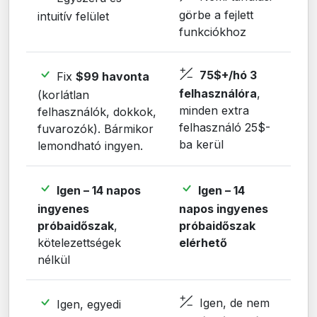
görbe a fejlett
intuitív felület
funkciókhoz
75$+/hó 3
Fix
$99 havonta
felhasználóra
,
(korlátlan
minden extra
felhasználók, dokkok,
felhasználó 25$-
fuvarozók). Bármikor
ba kerül
lemondható ingyen.
Igen – 14 napos
Igen – 14
ingyenes
napos ingyenes
próbaidőszak
,
próbaidőszak
kötelezettségek
elérhető
nélkül
Igen, de nem
Igen, egyedi