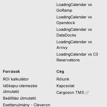
LoadingCalendar vs
GoRamp
LoadingCalendar vs
Opendock
LoadingCalendar vs
DataDocks
LoadingCalendar vs
Arrivy
LoadingCalendar vs C3
Reservations
Források
Cég
ROI kalkulátor
Rólunk
Időkapu-ütemezési
Kapcsolat
útmutató
Cargoson TMS
Beállítási útmutató
Esettanulmány - Cleveron