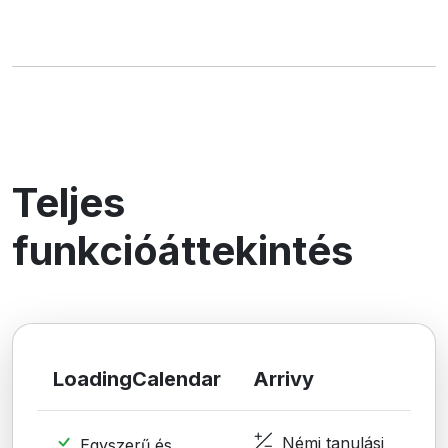
Teljes
funkcióáttekintés
LoadingCalendar
Arrivy
Némi tanulási
Egyszerű és