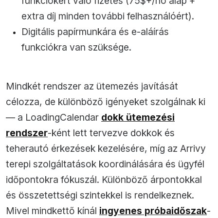
funkciókért való fizetés (75$+/hó alap +
extra díj minden további felhasználóért).
Digitális papírmunkára és e-aláírás
funkciókra van szüksége.
Mindkét rendszer az ütemezés javítását
célozza, de különböző igényeket szolgálnak ki
— a LoadingCalendar
dokk ütemezési
rendszer
-ként lett tervezve dokkok és
teherautó érkezések kezelésére, míg az Arrivy
terepi szolgáltatások koordinálására és ügyfél
időpontokra fókuszál. Különböző árpontokkal
és összetettségi szintekkel is rendelkeznek.
Mivel mindkettő kínál
ingyenes próbaidőszak
-