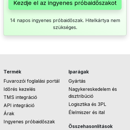
Kezdje el az ingyenes próbaidőszakot
14 napos ingyenes próbaidőszak. Hitelkártya nem
szükséges.
Termék
Iparágak
Fuvarozói foglalási portál
Gyártás
Időrés kezelés
Nagykereskedelem és
disztribúció
TMS integráció
Logisztika és 3PL
API integráció
Élelmiszer és ital
Árak
Ingyenes próbaidőszak
Összehasonlítások