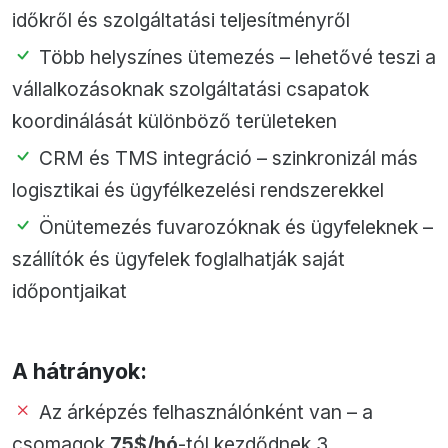
időkről és szolgáltatási teljesítményről
Több helyszínes ütemezés – lehetővé teszi a
vállalkozásoknak szolgáltatási csapatok
koordinálását különböző területeken
CRM és TMS integráció – szinkronizál más
logisztikai és ügyfélkezelési rendszerekkel
Önütemezés fuvarozóknak és ügyfeleknek –
szállítók és ügyfelek foglalhatják saját
időpontjaikat
A hátrányok:
Az árképzés felhasználónként van – a
csomagok
75$/hó
-tól kezdődnek 3