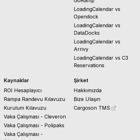
GoRamp
LoadingCalendar vs
Opendock
LoadingCalendar vs
DataDocks
LoadingCalendar vs
Arrivy
LoadingCalendar vs C3
Reservations
Kaynaklar
Şirket
ROI Hesaplayıcı
Hakkımızda
Rampa Randevu Kılavuzu
Bize Ulaşın
Kurulum Kılavuzu
Cargoson TMS
Vaka Çalışması - Cleveron
Vaka Çalışması - Polipaks
Vaka Çalışması -