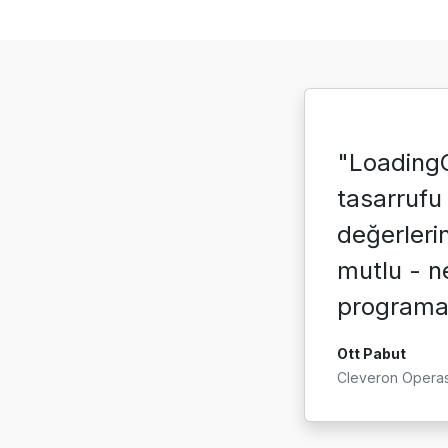
"LoadingC
tasarrufu
değerleri
mutlu - ne
programa 
Ott Pabut
Cleveron Opera