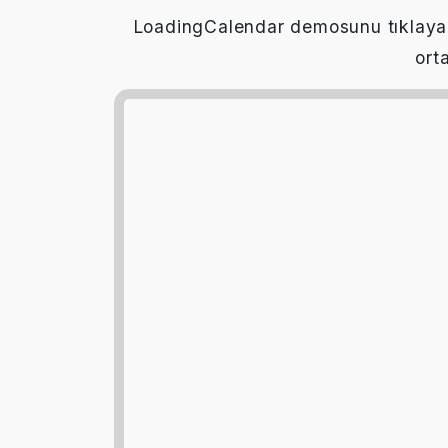
LoadingCalendar demosunu tıklayarak
ort