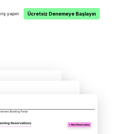
riş yapın
Ücretsiz Denemeye Başlayın