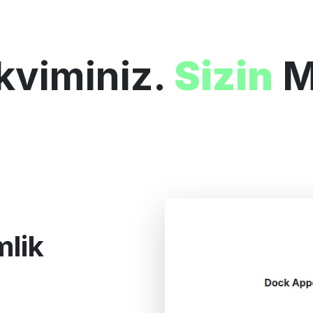
kviminiz.
Sizin
M
mlik