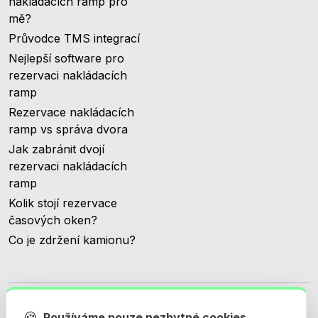
nakládacích ramp pro
mě?
Průvodce TMS integrací
Nejlepší software pro
rezervaci nakládacích
ramp
Rezervace nakládacích
ramp vs správa dvora
Jak zabránit dvojí
rezervaci nakládacích
ramp
Kolik stojí rezervace
časových oken?
Co je zdržení kamionu?
🍪
Používáme pouze nezbytné cookies