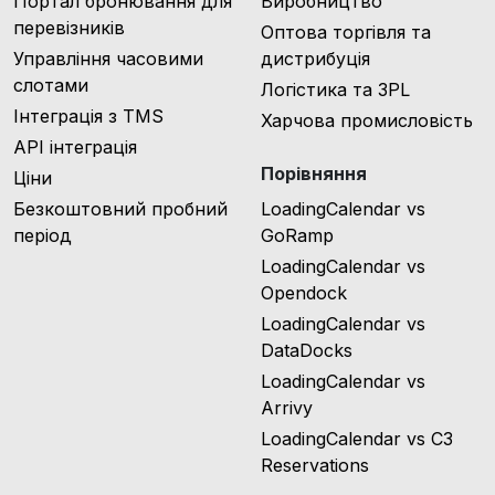
Портал бронювання для
Виробництво
перевізників
Оптова торгівля та
Управління часовими
дистрибуція
слотами
Логістика та 3PL
Інтеграція з TMS
Харчова промисловість
API інтеграція
Порівняння
Ціни
Безкоштовний пробний
LoadingCalendar vs
період
GoRamp
LoadingCalendar vs
Opendock
LoadingCalendar vs
DataDocks
LoadingCalendar vs
Arrivy
LoadingCalendar vs C3
Reservations