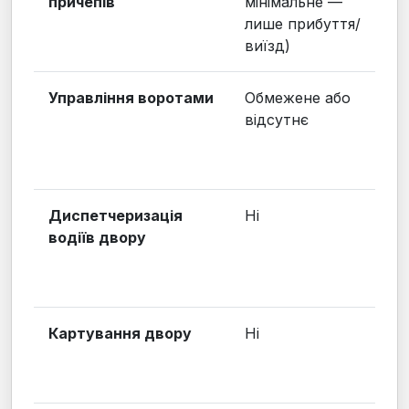
причепів
мінімальне —
лише прибуття/
виїзд)
Управління воротами
Обмежене або
відсутнє
Диспетчеризація
Ні
водіїв двору
Картування двору
Ні