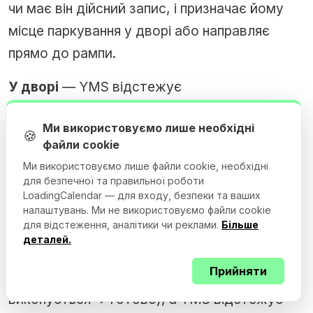
чи має він дійсний запис, і призначає йому
місце паркування у дворі або направляє
прямо до рампи.
У дворі
— YMS відстежує
місцезнаходження причепа. Якщо це
Ми використовуємо лише необхідні
залишений причіп, система записує, де він
🍪
файли cookie
припаркований. Коли двері рампи стають
Ми використовуємо лише файли cookie, необхідні
доступними, YMS відправляє двірного
для безпечної та правильної роботи
LoadingCalendar — для входу, безпеки та ваших
жокея перемістити причіп у позицію.
налаштувань. Ми не використовуємо файли cookie
для відстеження, аналітики чи реклами.
Більше
На рампі
— Обидві системи обмінюються
деталей.
даними. Система резервування вантажних
Прийняти
рамп оновлює статус запису (прибув ->
виконується -> готово), а YMS відстежує